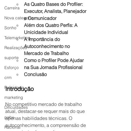
As Quatro Bases do Profiler: 
Carreira
Executor, Analista, Planejador 
e Comunicador
Nova categoria
Além dos Quatro Perfis: A 
Sonho
Unicidade Individual
Telemarketing
A Importância do 
Autoconhecimento no 
Realizações
Mercado de Trabalho
suporte
Como o Profiler Pode Ajudar 
na Sua Jornada Profissional
Esforço
Conclusão
crm
Felicidade
Introdução
marketing
No competitivo mercado de trabalho 
Dificuldades
atual, destacar-se requer mais do que 
pabx
apenas habilidades técnicas. O 
autoconhecimento, a compreensão de 
Racional