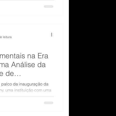
alheias? A resposta pode
e o Profiler surge como um
e leitura
mentais na Era
Uma Análise da
e de
i palco da inauguração da
y, uma instituição com uma
nfluenciadores digitais. Com
e, a academia oferece cursos
os a se destacarem no
o para a internet.