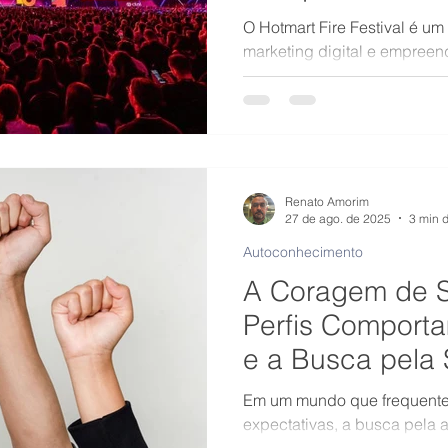
o Sucesso no M
O Hotmart Fire Festival é u
marketing digital e empree
Latina.
Renato Amorim
27 de ago. de 2025
3 min d
Autoconhecimento
A Coragem de S
Perfis Comportam
e a Busca pela 
Em um mundo que frequente
expectativas, a busca pela a
de rebelião. Mas como trilh