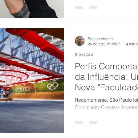
perder em meio às opiniões 
estar no autoconhecimento, 
aliado nessa jornada.
Renato Amorim
26 de ago. de 2025
4 min d
Inovação
Perfis Comporta
da Influência: 
Nova "Faculdad
Influencers"
Recentemente, São Paulo fo
Community Creators Academ
proposta inovadora: formar i
uma estrutura impressionant
que visam capacitar os alun
mundo da criação de conteúd