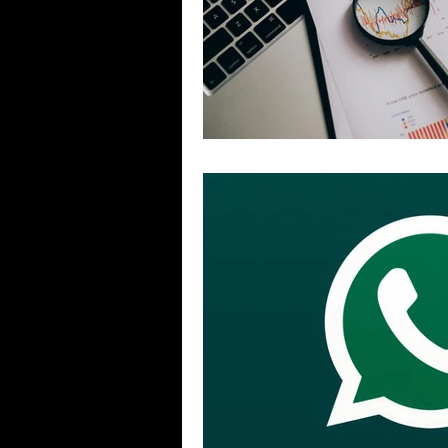
pabx
Racional
voip