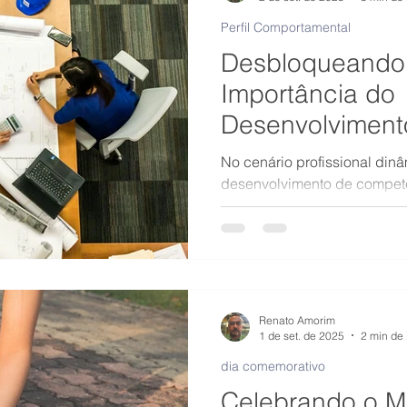
Perfil Comportamental
Desbloqueando 
Importância do
Desenvolviment
Competências d
No cenário profissional dinâ
dos Perfis Com
desenvolvimento de competê
para o sucesso individual e 
Renato Amorim
1 de set. de 2025
2 min de 
dia comemorativo
Celebrando o M