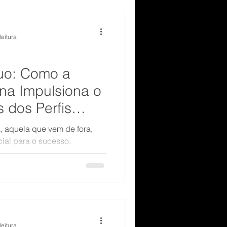
leitura
duo: Como a
na Impulsiona o
 dos Perfis
is
, aquela que vem de fora,
cial para o sucesso,
binada com o conhecimento
leitura