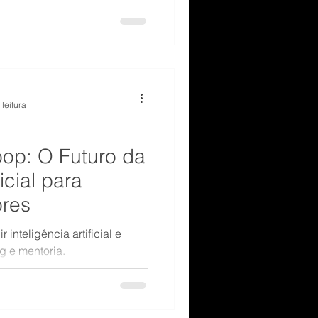
 leitura
op: O Futuro da
ficial para
res
inteligência artificial e
 e mentoria.