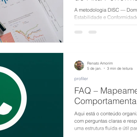
A metodologia DISC — Domin
Estabilidade e Conformidade
Foco
e objetiva sobre como cada
comunica e reage a desafios
Renato Amorim
5 de jan.
3 min de leitura
profiler
FAQ – Mapeame
Comportamental
Aqui está o conteúdo organ
com perguntas claras e res
uma estrutura fluida e útil 
aplicar mapeamento compor