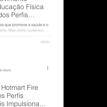
Educação Física
dos Perfis
is
ea que promove a saúde e o
mento. Mas como podemos
 para cada indivíduo? A
ia Comportamental, que nos
laridades de cada pessoa e
cordo com seus perfis.
e leitura
Hotmart Fire
s Perfis
s Impulsionam