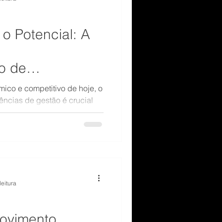
o Potencial: A
o de
e Gestão à Luz
mico e competitivo de hoje, o
portamentais
ncias de gestão é crucial
organizacional.
leitura
ovimento