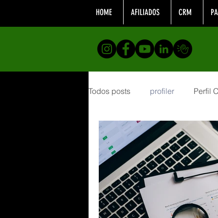
HOME
AFILIADOS
CRM
PA
Todos posts
profiler
Perfil
Formação
analistacompor
desenvolvimento profissional
Telemarketing
Realizaçõe