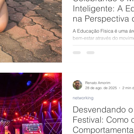
Inteligente: A 
na Perspectiva 
Comportamenta
A Educação Física é uma ár
bem-estar através do movi
personalizar essa promoção
resposta está na Inteligênc
permite entender as particu
adaptar as abordagens de a
Renato Amorim
28 de ago. de 2025
2 min d
networking
Desvendando o 
Festival: Como o
Comportamentai