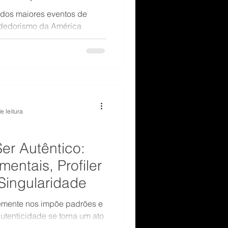
undo Digital
m dos maiores eventos de
ndedorismo da América
e leitura
er Autêntico:
entais, Profiler
Singularidade
mente nos impõe padrões e
utenticidade se torna um ato
ar esse caminho sem se