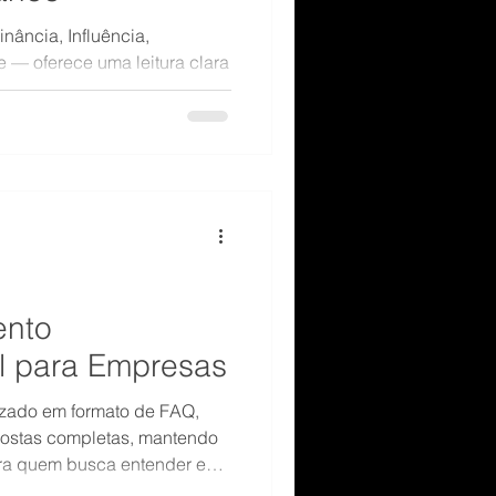
ância, Influência,
 — oferece uma leitura clara
 pessoa age, decide, se
.
nto
 para Empresas
izado em formato de FAQ,
postas completas, mantendo
para quem busca entender e
tamental em empresas.