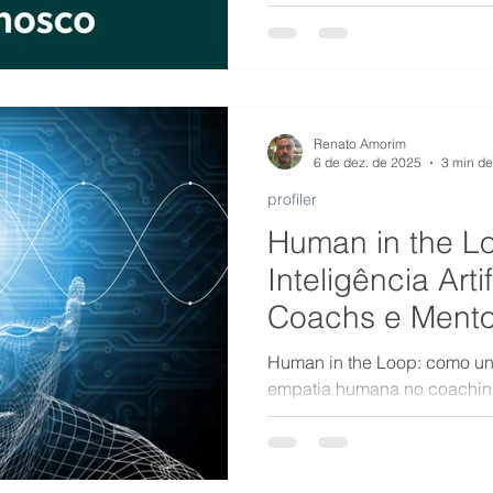
Renato Amorim
6 de dez. de 2025
3 min de
profiler
Human in the Lo
Inteligência Arti
Coachs e Mento
Human in the Loop: como unir 
empatia humana no coaching