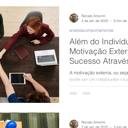
Renato Amorim
4 de set. de 2025
3 min de 
analistacomportamental
Além do Indiví
Motivação Exter
Sucesso Através
Comportamenta
A motivação externa, ou seja
pode ser um catalisador cru
especialmente quando com
dos perfis comportamentais.
Renato Amorim
2 de set. de 2025
3 min de 