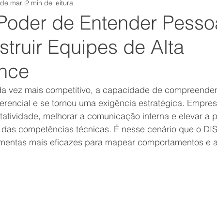
 de mar.
2 min de leitura
tamental
Equipe
institutosensum
Comunicação
Poder de Entender Pesso
truir Equipes de Alta
covid
autoconsciência
rh
Carreira
Nova
nce
s
suporte
Esforço
crm
Felicidade
mark
 vez mais competitivo, a capacidade de compreender
ferencial e se tornou uma exigência estratégica. Empre
tatividade, melhorar a comunicação interna e elevar a 
Foco
 das competências técnicas. É nesse cenário que o DI
entas mais eficazes para mapear comportamentos e ali