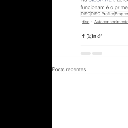
funcionam é o prime
DISC
DISC Profiler
Empre
disc
Autoconheciment
Posts recentes