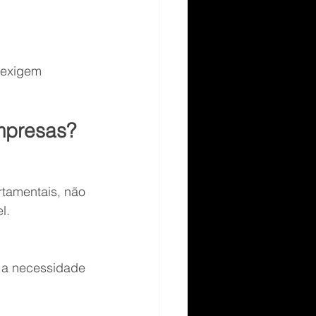
 exigem 
empresas?
amentais, não 
l.
 a necessidade 