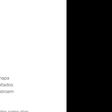
mapa 
ltados. 
stroem 
der como elas 