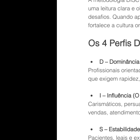
uma leitura clara e
desafios. Quando ap
fortalece a cultura o
Os 4 Perfis 
D – Dominância
Profissionais orient
que exigem rapidez,
I – Influência 
Carismáticos, pers
vendas, atendiment
S – Estabilidad
Pacientes, leais e e