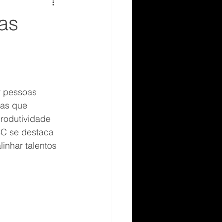
demissão
as
 categoria
Sonho
eting
Dificuldades
 pessoas 
sas que 
produtividade 
SC se destaca 
nhar talentos 