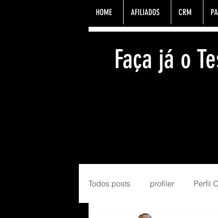
HOME
AFILIADOS
CRM
PA
Faça já o 
Todos posts
profiler
Perfil