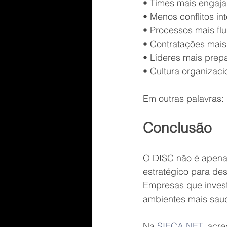
• Times mais engaj
• Menos conflitos in
• Processos mais flu
• Contratações mais
• Líderes mais prep
• Cultura organizaci
Em outras palavras:
Conclusão
O DISC não é apena
estratégico para des
Empresas que inve
ambientes mais saud
Na 
SIECA.NET
, acr