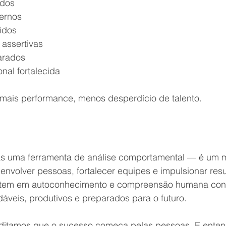
ados
ternos
idos
 assertivas
arados
onal fortalecida
 mais performance, menos desperdício de talento.
s uma ferramenta de análise comportamental — é um 
envolver pessoas, fortalecer equipes e impulsionar resu
stem em autoconhecimento e compreensão humana con
áveis, produtivos e preparados para o futuro.
editamos que o sucesso começa pelas pessoas. E enten