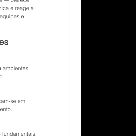
ica e reage a 
 equipes e 
es
ra ambientes 
o.
acam-se em 
ento.
o fundamentais 