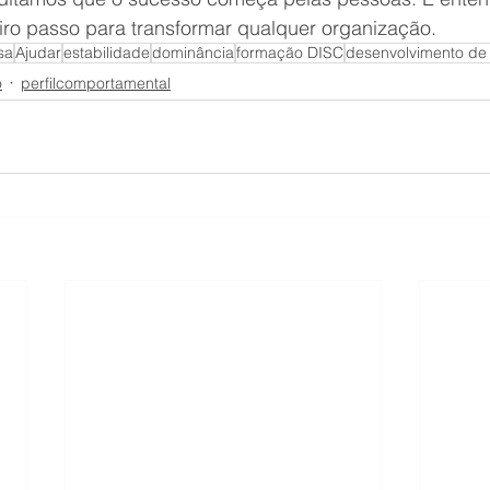
iro passo para transformar qualquer organização.
sa
Ajudar
estabilidade
dominância
formação DISC
desenvolvimento de 
o
perfilcomportamental