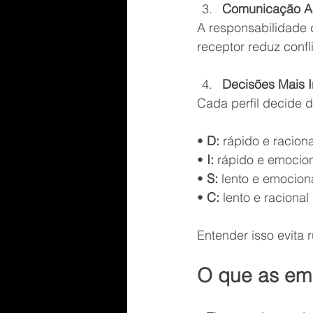
Comunicação As
A responsabilidade 
receptor reduz confl
Decisões Mais I
Cada perfil decide d
• 
D:
 rápido e raciona
• 
I:
 rápido e emocio
• 
S: 
lento e emocion
• 
C:
 lento e racional
Entender isso evita 
O que as em