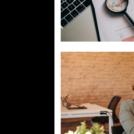
pabx
Racional
voip