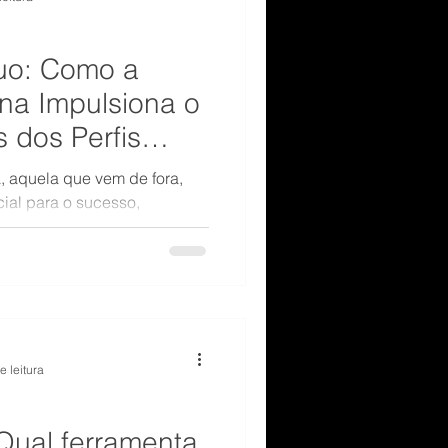
duo: Como a
na Impulsiona o
 dos Perfis
is
, aquela que vem de fora,
cial para o sucesso,
binada com o conhecimento
e leitura
 Qual ferramenta