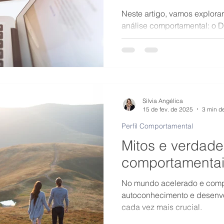
Neste artigo, vamos explora
análise comportamental: o D
oferecem insights valioso
e interagimos com o mundo
importantes.
Silvia Angélica
15 de fev. de 2025
3 min de
Perfil Comportamental
Mitos e verdade
comportamentai
No mundo acelerado e compe
autoconhecimento e desenvo
cada vez mais crucial.