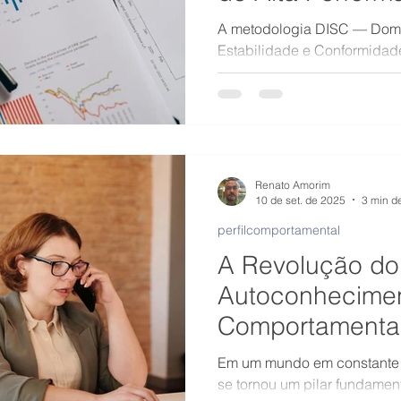
A metodologia DISC — Domin
Estabilidade e Conformidade
Foco
e objetiva sobre como cada
comunica e reage a desafios
Renato Amorim
10 de set. de 2025
3 min de
perfilcomportamental
A Revolução do
Autoconheciment
Comportamenta
para a Inovaçã
Em um mundo em constante 
Tradicionais
se tornou um pilar fundament