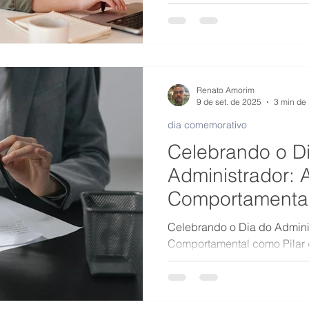
crescimento de qualquer em
tradicionais.
Renato Amorim
9 de set. de 2025
3 min de 
dia comemorativo
Celebrando o D
Administrador: A
Comportamental
Gestão Modern
Celebrando o Dia do Adminis
Comportamental como Pilar