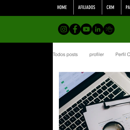
HOME
AFILIADOS
CRM
PA
Todos posts
profiler
Perfil
Formação
analistacompor
desenvolvimento profissional
Telemarketing
Realizaçõe