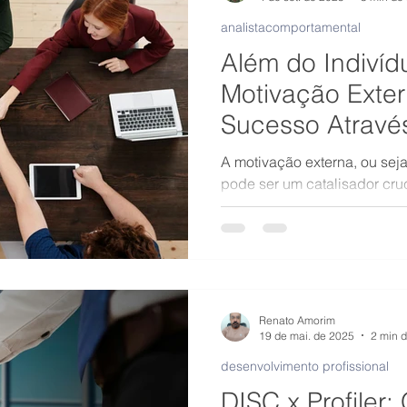
analistacomportamental
Além do Indiví
Motivação Exter
Sucesso Através
Comportamenta
A motivação externa, ou seja
pode ser um catalisador cru
especialmente quando com
dos perfis comportamentais.
Renato Amorim
19 de mai. de 2025
2 min d
desenvolvimento profissional
DISC x Profiler: