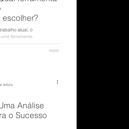
o
 escolher?
rabalho atual, o
 uma ferramenta
o profissional. Para jovens
colocação, entender seus
tais pode ser a chave para
elhor vaga.
e leitura
 Uma Análise
ra o Sucesso