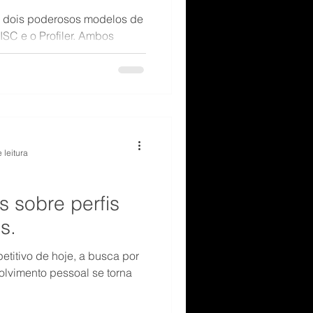
r dois poderosos modelos de
ISC e o Profiler. Ambos
s sobre como compreendemos
, mas possuem nuances
 leitura
s sobre perfis
s.
titivo de hoje, a busca por
lvimento pessoal se torna