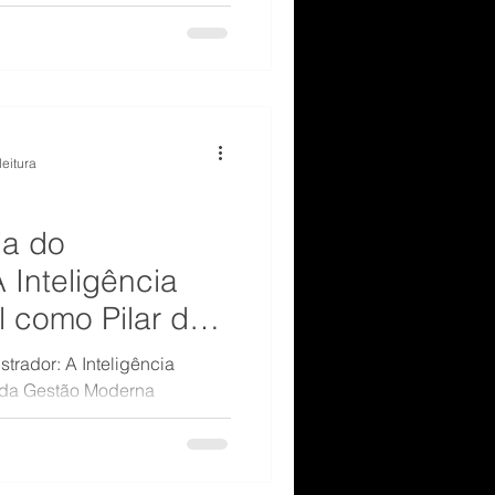
presa, especialmente as
leitura
ia do
 Inteligência
 como Pilar da
a
trador: A Inteligência
 da Gestão Moderna