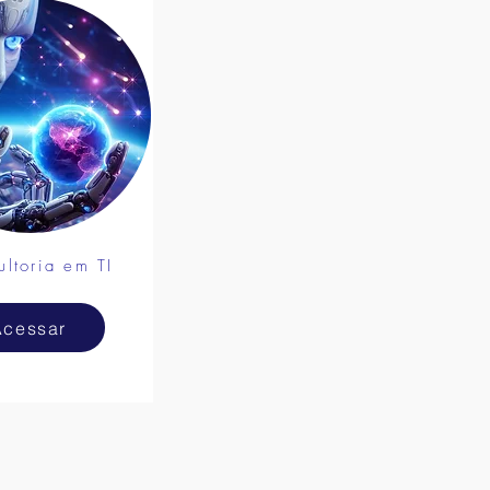
ultoria em TI
Acessar