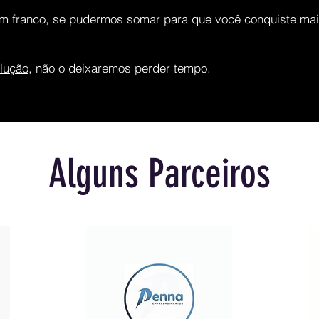
em franco, se pudermos somar para que você conquiste mai
lução
, não o deixaremos perder tempo.
Alguns Parceiros