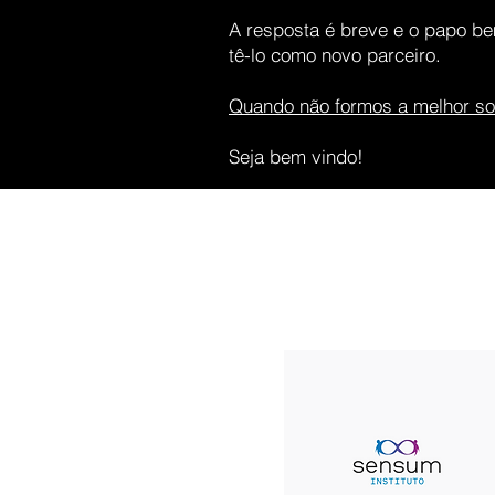
A resposta é breve e o papo b
tê-lo como novo parceiro.
Quando não formos a melhor so
Seja bem vindo!