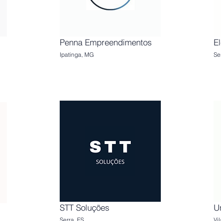
Penna Empreendimentos
El
Ipatinga, MG
Se
STT Soluções
U
Serra, ES
Vi