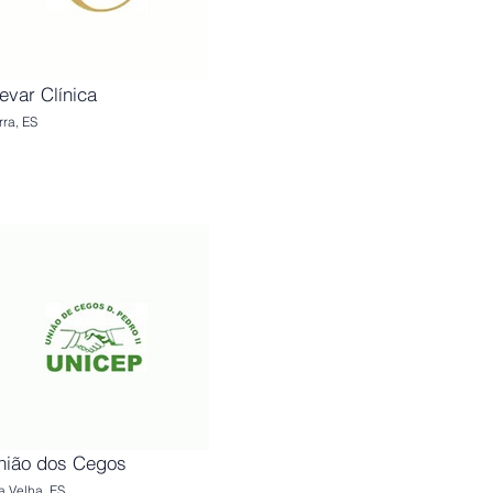
evar Clínica
rra, ES
nião dos Cegos
la Velha, ES