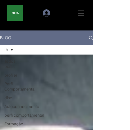
BLOG
rh
Todos
posts
profiler
Perfil
Comportamental
disc
Autoconhecimento
perfilcomportamental
Formação