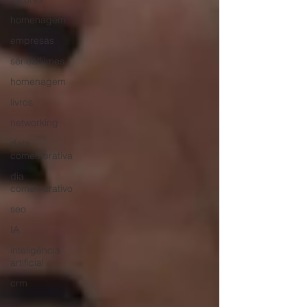
homenagem
empresas
séries/filmes
homenagem
livros
networking
data
comemorativa
dia
comemorativo
seo
IA
inteligência
artificial
crm