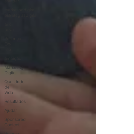
estudar
marketingdigital,
estrategiasdigita
ano
novo
Pesença
On-
line
ambição
Marketing
Digital
Qualidade
de
Vida
Resultados
Ajudar
Sponsored
Content
Valores