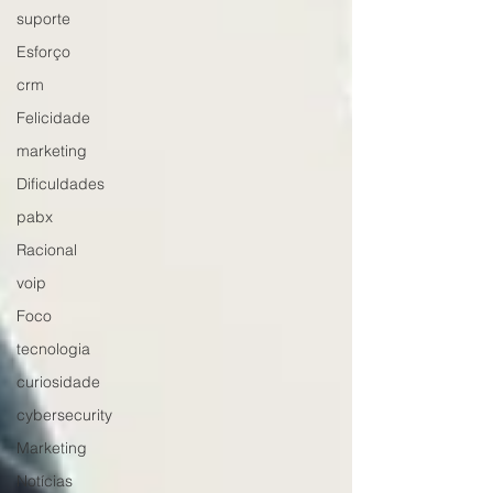
suporte
Esforço
crm
Felicidade
marketing
Dificuldades
pabx
Racional
voip
Foco
tecnologia
curiosidade
cybersecurity
Marketing
Notícias