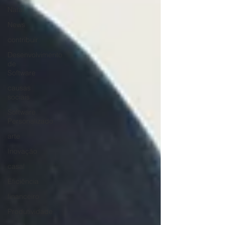
Natal
News
contribuir
Desenvolvimento
de
Software
causas
sociais
Software
Personalizado
arte
Inovação
casal
Eficiência
financeiro
Produtividade