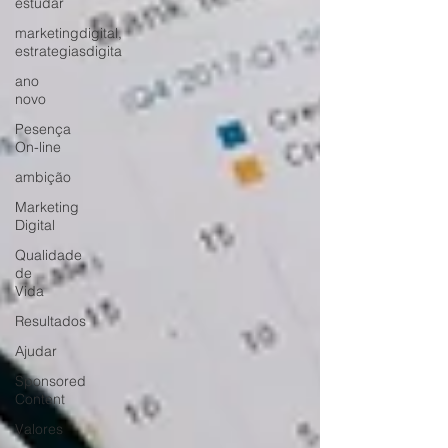
estudar
marketingdigital,
estrategiasdigita
ano
novo
Pesença
On-line
ambição
Marketing
Digital
Qualidade
de
Vida
Resultados
Ajudar
Sponsored
Content
Valores