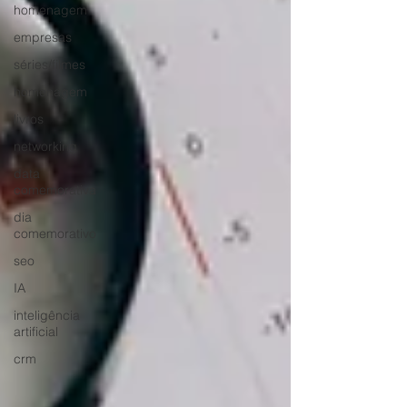
homenagem
empresas
séries/filmes
homenagem
livros
networking
data
comemorativa
dia
comemorativo
seo
IA
inteligência
artificial
crm