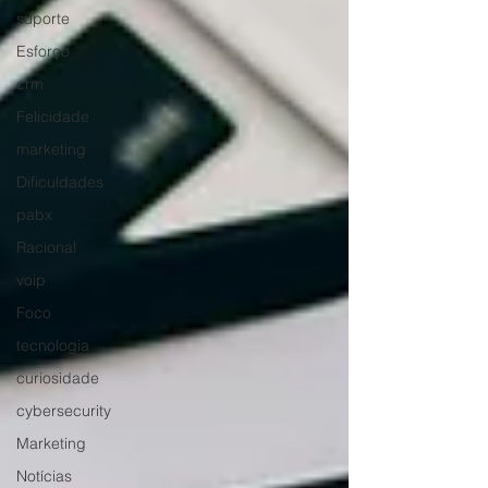
suporte
Esforço
crm
Felicidade
marketing
Dificuldades
pabx
Racional
voip
Foco
tecnologia
curiosidade
cybersecurity
Marketing
Notícias