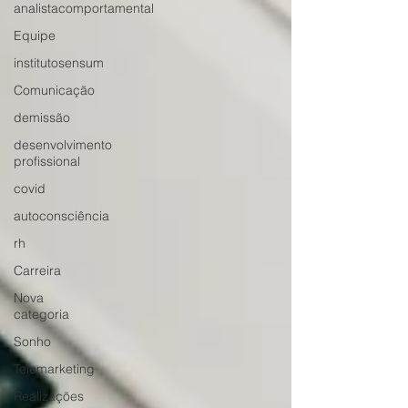
analistacomportamental
Equipe
institutosensum
Comunicação
demissão
desenvolvimento
profissional
covid
autoconsciência
rh
Carreira
Nova
categoria
Sonho
Telemarketing
Realizações