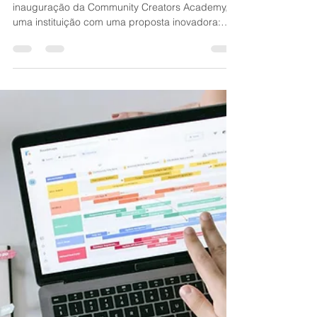
Renato Amorim
26 de ago. de 2025
4 min de leitura
Inovação
Perfis Comportamentais na Era
da Influência: Uma Análise da
Nova "Faculdade de Influencers"
Recentemente, São Paulo foi palco da
inauguração da Community Creators Academy,
uma instituição com uma proposta inovadora:
formar influenciadores digitais. Com uma
estrutura impressionante, a academia oferece
cursos que visam capacitar os alunos a se
destacarem no mundo da criação de conteúdo
para a internet.