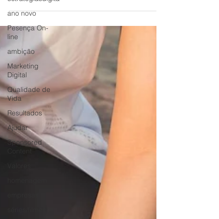
organizacional.
ano novo
Pesença On-
line
ambição
Marketing
Digital
Qualidade de
Vida
Resultados
Ajudar
Sponsored
Content
Valores
homenagem
empresas
séries/filmes