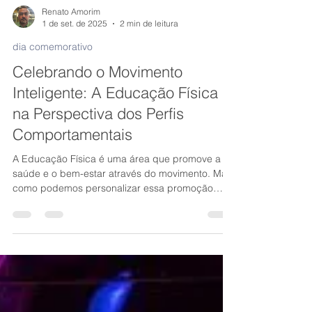
Renato Amorim
1 de set. de 2025
2 min de leitura
dia comemorativo
Celebrando o Movimento
Inteligente: A Educação Física
na Perspectiva dos Perfis
Comportamentais
A Educação Física é uma área que promove a
saúde e o bem-estar através do movimento. Mas
como podemos personalizar essa promoção
para cada indivíduo? A resposta está na
Inteligência Comportamental, que nos permite
entender as particularidades de cada pessoa e
adaptar as abordagens de acordo com seus