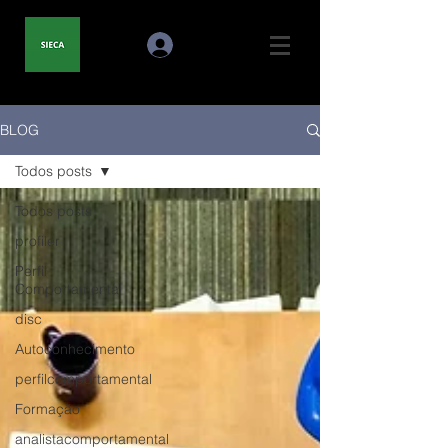
BLOG
Todos posts
Todos posts
profiler
Perfil
Comportamental
disc
Autoconhecimento
perfilcomportamental
Formação
analistacomportamental