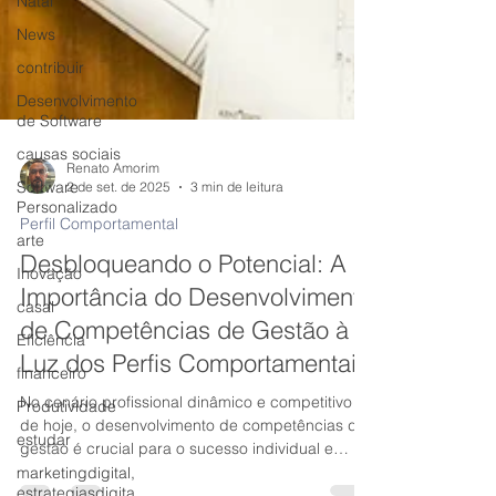
Natal
News
contribuir
Desenvolvimento
de Software
causas sociais
Software
Personalizado
Renato Amorim
2 de set. de 2025
3 min de leitura
arte
Perfil Comportamental
Inovação
Desbloqueando o Potencial: A
casal
Importância do Desenvolvimento
Eficiência
de Competências de Gestão à
financeiro
Luz dos Perfis Comportamentais
Produtividade
estudar
No cenário profissional dinâmico e competitivo
de hoje, o desenvolvimento de competências de
marketingdigital,
estrategiasdigita
gestão é crucial para o sucesso individual e