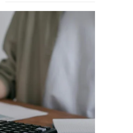
Desvende a Complexidade do
Sucesso: Como os Perfis
Comportamentais Transformam
Desafios em Conquistas
Este artigo explora como a compreensão dos
perfis comportamentais, através do Profiler, pode
ser a chave para transformar desafios em
conquistas, revelando que o sucesso não é uma
fórmula mágica, mas sim o resultado de
autoconhecimento, estratégia e muito trabalho.