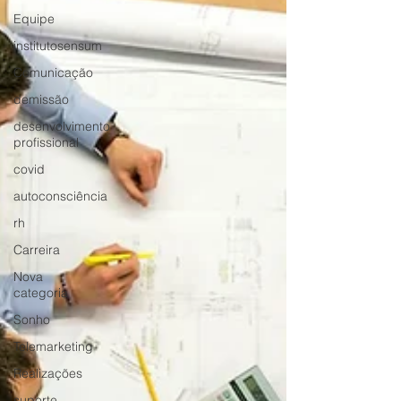
Equipe
institutosensum
Comunicação
demissão
desenvolvimento
profissional
covid
autoconsciência
rh
Carreira
Nova
categoria
Sonho
Telemarketing
Realizações
suporte