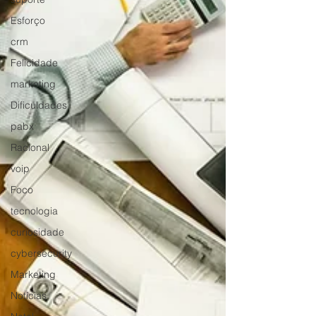
Esforço
crm
Felicidade
marketing
Dificuldades
pabx
Racional
voip
Foco
tecnologia
curiosidade
cybersecurity
Marketing
Notícias