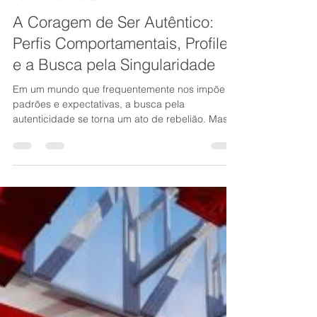
Renato Amorim
27 de ago. de 2025
3 min de leitura
Autoconhecimento
A Coragem de Ser Autêntico:
Perfis Comportamentais, Profiler
e a Busca pela Singularidade
Em um mundo que frequentemente nos impõe
padrões e expectativas, a busca pela
autenticidade se torna um ato de rebelião. Mas
como trilhar esse caminho sem se perder em
meio às opiniões alheias? A resposta pode estar
no autoconhecimento, e o Profiler surge como
um aliado nessa jornada.