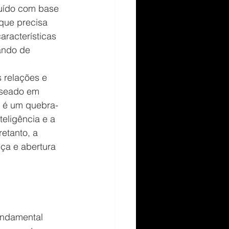
ruído com base 
que precisa 
racterísticas 
ando de 
 relações e 
aseado em 
r é um quebra-
eligência e a 
etanto, a 
ça e abertura 
undamental 