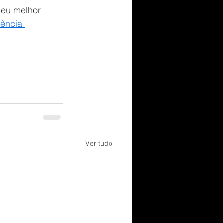
seu melhor 
gência 
Ver tudo