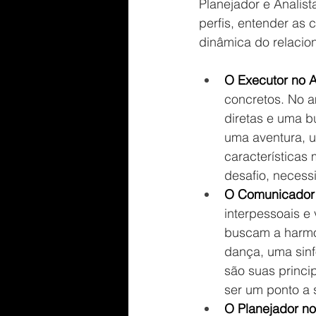
Planejador e Analis
perfis, entender as
dinâmica do relacio
O Executor no A
concretos. No a
diretas e uma b
uma aventura, u
características 
desafio, necessi
O Comunicador 
interpessoais e
buscam a harmo
dança, uma sinf
são suas princi
ser um ponto a 
O Planejador no