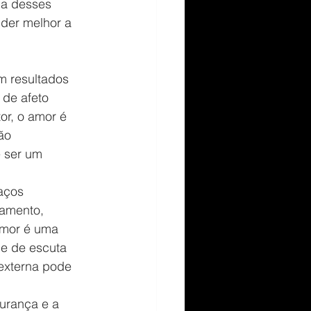
ca desses 
der melhor a 
m resultados 
de afeto 
or, o amor é 
ão 
e ser um 
.
aços 
namento, 
amor é uma 
e de escuta 
externa pode 
urança e a 