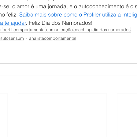
-se: o amor é uma jornada, e o autoconhecimento é o 
 feliz. 
Saiba mais sobre como o Profiler utiliza a Inteli
 te ajudar
. Feliz Dia dos Namorados!
er
perfil comportamental
comunicação
coaching
dia dos namorados
titutosensum
analistacomportamental