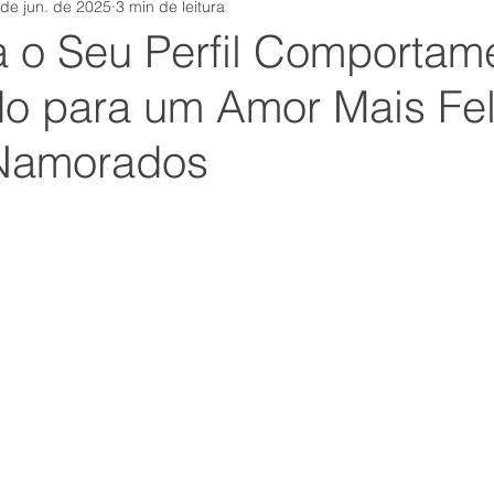
 de jun. de 2025
3 min de leitura
tamental
Equipe
institutosensum
Comunicação
 o Seu Perfil Comportame
o para um Amor Mais Fel
covid
autoconsciência
rh
Carreira
Nova
 Namorados
s
suporte
Esforço
crm
Felicidade
mark
Foco