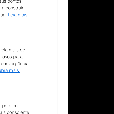
eus pontos 
ra construir 
ua. 
Leia mais 
evela mais de 
liosos para 
 convergência 
bra mais 
r para se 
ais consciente 