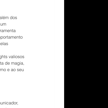
além dos 
 um 
rramenta 
mportamento 
elas 
hts valiosos 
ta de magia, 
smo e ao seu 
municador, 