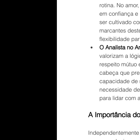
rotina. No amor
em confiança e 
ser cultivado c
marcantes deste
flexibilidade pa
O Analista no A
valorizam a lóg
respeito mútuo 
cabeça que prec
capacidade de r
necessidade de 
para lidar com a
A Importância d
Independentemente d