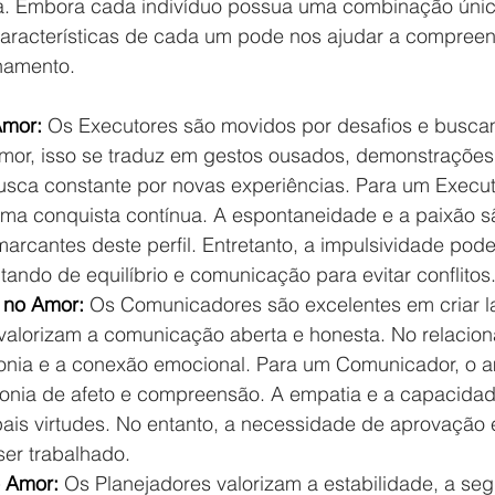
ta. Embora cada indivíduo possua uma combinação úni
 características de cada um pode nos ajudar a compreen
namento.
mor: 
Os Executores são movidos por desafios e busca
mor, isso se traduz em gestos ousados, demonstrações 
usca constante por novas experiências. Para um Execut
ma conquista contínua. A espontaneidade e a paixão s
marcantes deste perfil. Entretanto, a impulsividade pod
tando de equilíbrio e comunicação para evitar conflitos
no Amor: 
Os Comunicadores são excelentes em criar l
 valorizam a comunicação aberta e honesta. No relacio
nia e a conexão emocional. Para um Comunicador, o 
onia de afeto e compreensão. A empatia e a capacidad
pais virtudes. No entanto, a necessidade de aprovação 
ser trabalhado.
 Amor: 
Os Planejadores valorizam a estabilidade, a seg