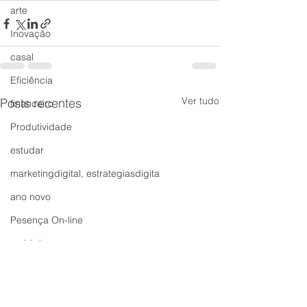
arte
Inovação
casal
Eficiência
Ver tudo
Posts recentes
financeiro
Produtividade
estudar
marketingdigital, estrategiasdigita
ano novo
Pesença On-line
ambição
Marketing Digital
Qualidade de Vida