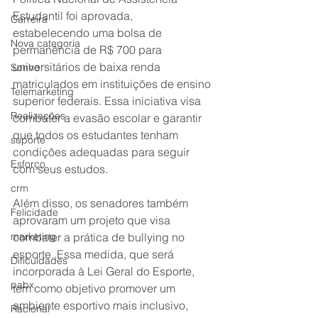
Estudantil foi aprovada, 
Carreira
estabelecendo uma bolsa de 
Nova categoria
permanência de R$ 700 para 
universitários de baixa renda 
Sonho
matriculados em instituições de ensino 
Telemarketing
superior federais. Essa iniciativa visa 
Realizações
combater a evasão escolar e garantir 
que todos os estudantes tenham 
suporte
condições adequadas para seguir 
Esforço
com seus estudos.
crm
Além disso, os senadores também 
Felicidade
aprovaram um projeto que visa 
marketing
combater a prática de bullying no 
esporte. Essa medida, que será 
Dificuldades
incorporada à Lei Geral do Esporte, 
pabx
tem como objetivo promover um 
ambiente esportivo mais inclusivo, 
Racional