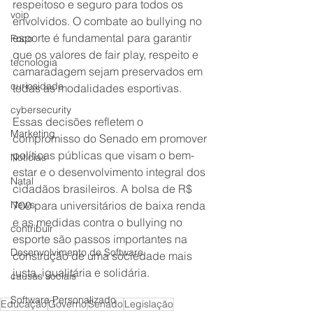
respeitoso e seguro para todos os 
voip
envolvidos. O combate ao bullying no 
esporte é fundamental para garantir 
Foco
que os valores de fair play, respeito e 
tecnologia
camaradagem sejam preservados em 
curiosidade
todas as modalidades esportivas.
cybersecurity
Essas decisões refletem o 
Marketing
compromisso do Senado em promover 
políticas públicas que visam o bem-
Notícias
estar e o desenvolvimento integral dos 
Natal
cidadãos brasileiros. A bolsa de R$ 
News
700 para universitários de baixa renda 
e as medidas contra o bullying no 
contribuir
esporte são passos importantes na 
Desenvolvimento de Software
construção de uma sociedade mais 
justa, igualitária e solidária.
causas sociais
Software Personalizado
Educação
Governo
Senado
Legislação