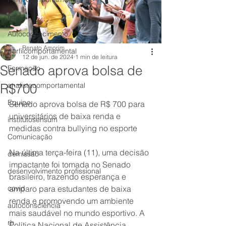
disc
Autoconhecimento
Renato Amorim
perfilcomportamental
12 de jun. de 2024
1 min de leitura
Senado aprova bolsa de
Formação
R$700
analistacomportamental
Equipe
Senado aprova bolsa de R$ 700 para 
universitários de baixa renda e 
institutosensum
medidas contra bullying no esporte
Comunicação
Na última terça-feira (11), uma decisão 
demissão
impactante foi tomada no Senado 
desenvolvimento profissional
brasileiro, trazendo esperança e 
covid
amparo para estudantes de baixa 
renda e promovendo um ambiente 
autoconsciência
mais saudável no mundo esportivo. A 
rh
Política Nacional de Assistência 