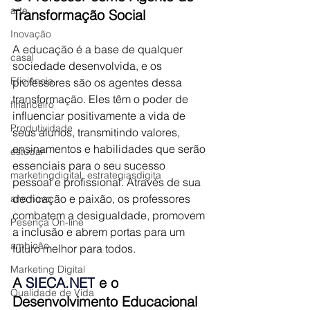
arte
Transformação Social
Inovação
A educação é a base de qualquer 
casal
sociedade desenvolvida, e os 
Eficiência
professores são os agentes dessa 
transformação. Eles têm o poder de 
financeiro
influenciar positivamente a vida de 
Produtividade
seus alunos, transmitindo valores, 
ensinamentos e habilidades que serão 
estudar
essenciais para o seu sucesso 
marketingdigital, estrategiasdigita
pessoal e profissional. Através de sua 
dedicação e paixão, os professores 
ano novo
combatem a desigualdade, promovem 
Pesença On-line
a inclusão e abrem portas para um 
ambição
futuro melhor para todos.
Marketing Digital
A 
SIECA.NET
 e o 
Qualidade de Vida
Desenvolvimento Educacional