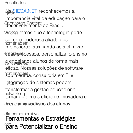
Resultados
Na 
SIECA.NET
, reconhecemos a 
Ajudar
importância vital da educação para o 
Sponsored Content
desenvolvimento do Brasil. 
Acreditamos que a tecnologia pode 
Valores
ser uma poderosa aliada dos 
homenagem
professores, auxiliando-os a otimizar 
empresas
seus processos, personalizar o ensino 
e engajar os alunos de forma mais 
séries/filmes
eficaz. Nossas soluções de software 
homenagem
sob medida, consultoria em TI e 
integração de sistemas podem 
livros
transformar a gestão educacional, 
networking
tornando-a mais eficiente, inovadora e 
focada no sucesso dos alunos.
data comemorativa
dia comemorativo
Ferramentas e Estratégias 
seo
para Potencializar o Ensino