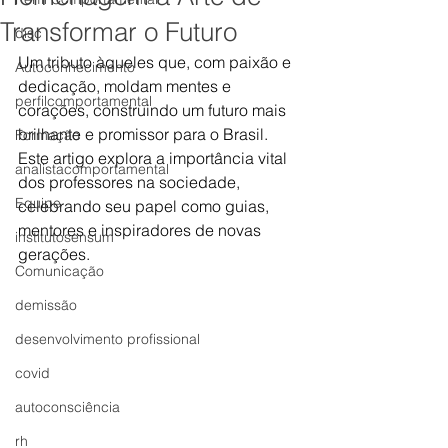
Transformar o Futuro
disc
Um tributo àqueles que, com paixão e 
Autoconhecimento
dedicação, moldam mentes e 
perfilcomportamental
corações, construindo um futuro mais 
brilhante e promissor para o Brasil. 
Formação
Este artigo explora a importância vital 
analistacomportamental
dos professores na sociedade, 
Equipe
celebrando seu papel como guias, 
mentores e inspiradores de novas 
institutosensum
gerações.
Comunicação
demissão
desenvolvimento profissional
covid
autoconsciência
rh