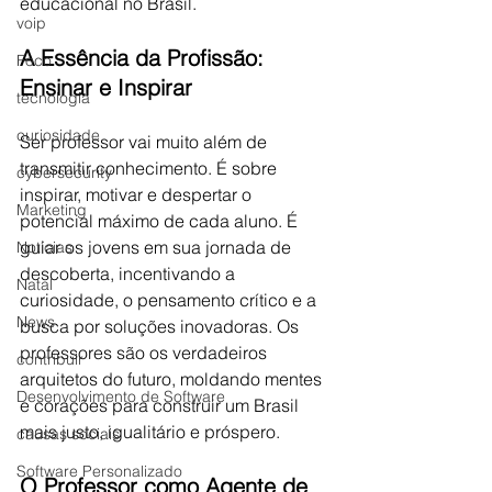
educacional no Brasil.
voip
A Essência da Profissão: 
Foco
Ensinar e Inspirar
tecnologia
curiosidade
Ser professor vai muito além de 
transmitir conhecimento. É sobre 
cybersecurity
inspirar, motivar e despertar o 
Marketing
potencial máximo de cada aluno. É 
guiar os jovens em sua jornada de 
Notícias
descoberta, incentivando a 
Natal
curiosidade, o pensamento crítico e a 
News
busca por soluções inovadoras. Os 
professores são os verdadeiros 
contribuir
arquitetos do futuro, moldando mentes 
Desenvolvimento de Software
e corações para construir um Brasil 
mais justo, igualitário e próspero.
causas sociais
Software Personalizado
O Professor como Agente de 