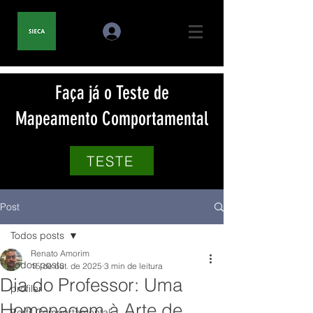
Faça já o Teste de
Mapeamento Comportamental
TESTE
Post
Todos posts
Renato Amorim
Todos posts
15 de out. de 2025
3 min de leitura
Dia do Professor: Uma
profiler
Homenagem à Arte de
Perfil Comportamental