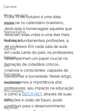
Carreira
Nova categoria
O dia 15 de outubro é uma data 
especial no calendário brasileiro, 
Sonho
dedicada a homenagear aqueles que 
Telemarketing
dedicam suas vidas a uma das mais 
nobres e fundamentais profissões: a 
Realizações
de professor. Em cada sala de aula, 
suporte
em cada canto do país, os professores 
Esforço
desempenham um papel crucial na 
formação de cidadãos críticos, 
crm
criativos e conscientes, capazes de 
Felicidade
transformar a sociedade. Neste artigo, 
exploraremos a importância dos 
marketing
professores, seu impacto na educação 
Dificuldades
e como a 
SIECA.NET
, através de suas 
pabx
soluções e visão de futuro, pode 
contribuir para o desenvolvimento 
Racional