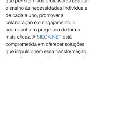
que permitem aos professores adaptar 
o ensino às necessidades individuais 
de cada aluno, promover a 
colaboração e o engajamento, e 
acompanhar o progresso de forma 
mais eficaz. A 
SIECA.NET
 está 
comprometida em oferecer soluções 
que impulsionem essa transformação, 
tornando a educação mais acessível, 
relevante e impactante.
Conclusão
Neste Dia do Professor, a 
SIECA.NET
se une a todos os brasileiros para 
homenagear esses profissionais que 
dedicam suas vidas a construir um 
futuro melhor para o país. 
Reconhecemos seu papel 