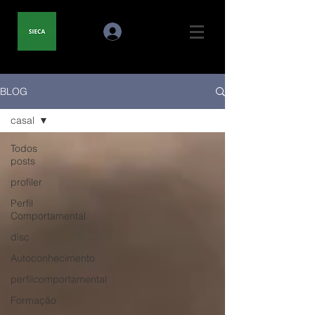
BLOG
casal
Todos
posts
profiler
Perfil
Comportamental
disc
Autoconhecimento
perfilcomportamental
Formação