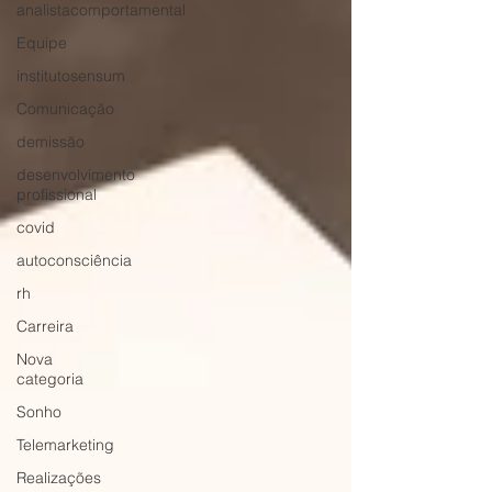
analistacomportamental
Equipe
institutosensum
Comunicação
demissão
desenvolvimento
profissional
covid
autoconsciência
rh
Carreira
Nova
categoria
Sonho
Telemarketing
Realizações