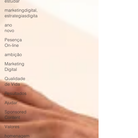
estudar
marketingdigital,
estrategiasdigita
ano
novo
Pesença
On-line
ambição
Marketing
Digital
Qualidade
de Vida
Resultados
Ajudar
Sponsored
Content
Valores
homenagem