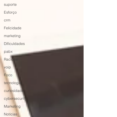
suporte
Esforço
crm
Felicidade
marketing
Dificuldades
pabx
Racional
voip
Foco
tecnologia
curiosidade
cybersecurity
Marketing
Notícias