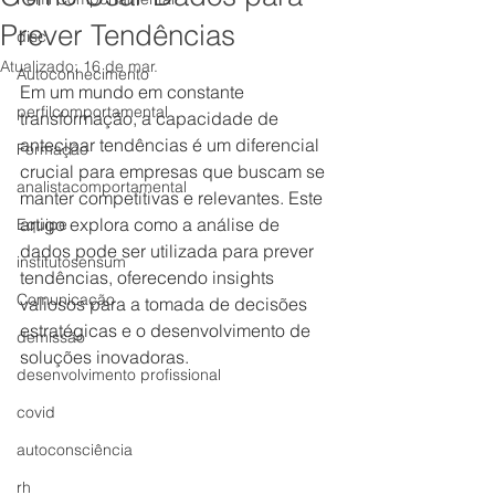
Prever Tendências
disc
Atualizado:
16 de mar.
Autoconhecimento
Em um mundo em constante 
perfilcomportamental
transformação, a capacidade de 
antecipar tendências é um diferencial 
Formação
crucial para empresas que buscam se 
analistacomportamental
manter competitivas e relevantes. Este 
artigo explora como a análise de 
Equipe
dados pode ser utilizada para prever 
institutosensum
tendências, oferecendo insights 
Comunicação
valiosos para a tomada de decisões 
estratégicas e o desenvolvimento de 
demissão
soluções inovadoras.
desenvolvimento profissional
covid
autoconsciência
rh