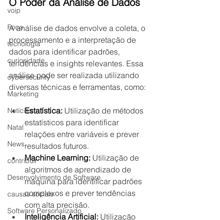
O Poder da Análise de Dados
voip
Foco
A análise de dados envolve a coleta, o 
processamento e a interpretação de 
tecnologia
dados para identificar padrões, 
curiosidade
tendências e insights relevantes. Essa 
análise pode ser realizada utilizando 
cybersecurity
diversas técnicas e ferramentas, como:
Marketing
Estatística:
 Utilização de métodos 
Notícias
estatísticos para identificar 
Natal
relações entre variáveis e prever 
News
resultados futuros.
Machine Learning:
 Utilização de 
contribuir
algoritmos de aprendizado de 
Desenvolvimento de Software
máquina para identificar padrões 
complexos e prever tendências 
causas sociais
com alta precisão.
Software Personalizado
Inteligência Artificial:
 Utilização 