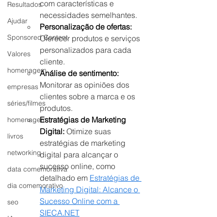
com características e 
Resultados
necessidades semelhantes.
Ajudar
Personalização de ofertas:
Sponsored Content
Oferecer produtos e serviços 
personalizados para cada 
Valores
cliente.
homenagem
Análise de sentimento:
Monitorar as opiniões dos 
empresas
clientes sobre a marca e os 
séries/filmes
produtos.
Estratégias de Marketing 
homenagem
Digital:
 Otimize suas 
livros
estratégias de marketing 
networking
digital para alcançar o 
sucesso online, como 
data comemorativa
detalhado em 
Estratégias de 
dia comemorativo
Marketing Digital: Alcance o 
Sucesso Online com a 
seo
SIECA.NET