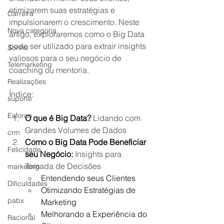
otimizarem suas estratégias e 
Carreira
impulsionarem o crescimento. Neste 
Nova categoria
artigo, exploraremos como o Big Data 
pode ser utilizado para extrair insights 
Sonho
valiosos para o seu negócio de 
Telemarketing
coaching ou mentoria.
Realizações
Índice:
suporte
Esforço
O que é Big Data?
 Lidando com 
Grandes Volumes de Dados
crm
Como o Big Data Pode Beneficiar 
Felicidade
seu Negócio:
 Insights para 
Tomada de Decisões
marketing
Entendendo seus Clientes
Dificuldades
Otimizando Estratégias de 
pabx
Marketing
Melhorando a Experiência do 
Racional