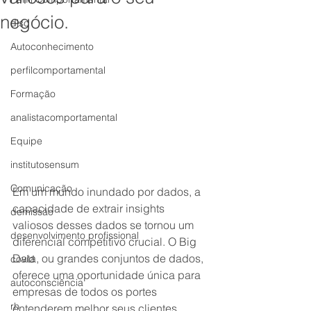
negócio.
disc
Autoconhecimento
perfilcomportamental
Formação
analistacomportamental
Equipe
institutosensum
Comunicação
Em um mundo inundado por dados, a 
capacidade de extrair insights 
demissão
valiosos desses dados se tornou um 
desenvolvimento profissional
diferencial competitivo crucial. O Big 
Data, ou grandes conjuntos de dados, 
covid
oferece uma oportunidade única para 
autoconsciência
empresas de todos os portes 
rh
entenderem melhor seus clientes, 