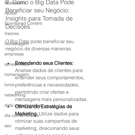
2. Como o Big Data Pode 
Resultados
Beneficiar seu Negócio: 
Ajudar
Insights para Tomada de 
Sponsored Content
Decisões
Valores
O Big Data pode beneficiar seu 
homenagem
negócio de diversas maneiras:
empresas
Entendendo seus Clientes:
séries/filmes
Analise dados de clientes para 
homenagem
entender seus comportamentos, 
preferências e necessidades, 
livros
permitindo criar ofertas e 
networking
mensagens mais personalizadas.
data comemorativa
Otimizando Estratégias de 
Marketing:
 Utilize dados para 
dia comemorativo
otimizar suas campanhas de 
seo
marketing, direcionando seus 