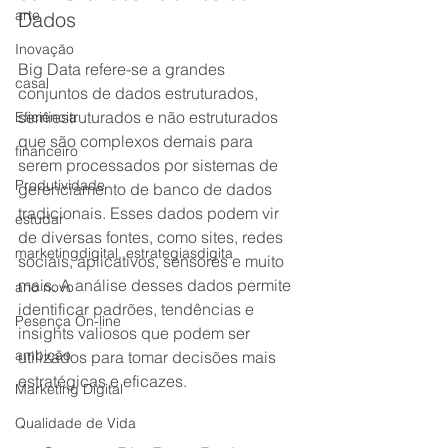
arte
Dados
Inovação
Big Data refere-se a grandes 
casal
conjuntos de dados estruturados, 
semiestruturados e não estruturados 
Eficiência
que são complexos demais para 
financeiro
serem processados por sistemas de 
Produtividade
gerenciamento de banco de dados 
tradicionais. Esses dados podem vir 
estudar
de diversas fontes, como sites, redes 
marketingdigital, estrategiasdigita
sociais, aplicativos, sensores e muito 
mais. A análise desses dados permite 
ano novo
identificar padrões, tendências e 
Pesença On-line
insights valiosos que podem ser 
ambição
utilizados para tomar decisões mais 
estratégicas e eficazes.
Marketing Digital
Qualidade de Vida