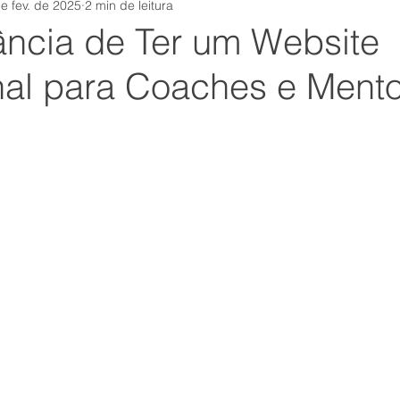
e fev. de 2025
2 min de leitura
tamental
Equipe
institutosensum
Comunicação
ância de Ter um Website
onal para Coaches e Ment
covid
autoconsciência
rh
Carreira
Nova
s
suporte
Esforço
crm
Felicidade
mark
Foco