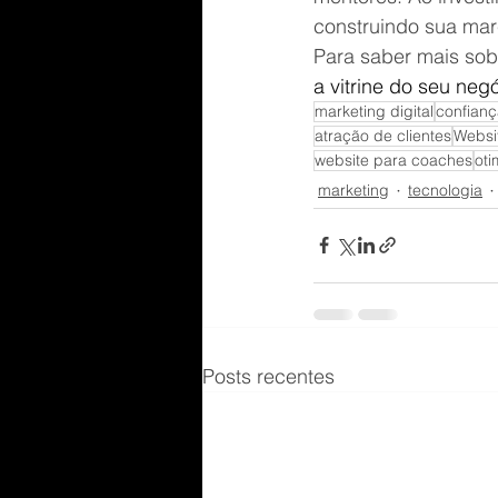
construindo sua mar
Para saber mais sob
a vitrine do seu ne
marketing digital
confianç
atração de clientes
Websit
website para coaches
oti
marketing
tecnologia
Posts recentes