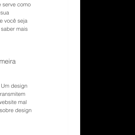
e serve como 
 sua 
e você seja 
 saber mais 
meira 
. Um design 
transmitem 
website mal 
 sobre design 