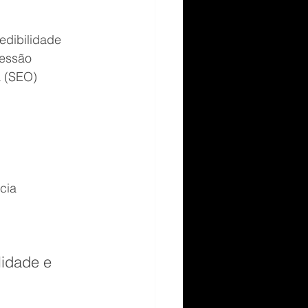
redibilidade
ressão
a (SEO)
cia
lidade e 