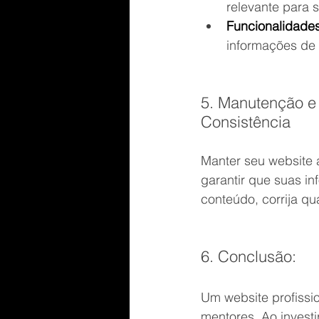
relevante para 
Funcionalidades
informações de 
5. Manutenção e 
Consistência
Manter seu website a
garantir que suas i
conteúdo, corrija qu
6. Conclusão:
Um website profissi
mentores. Ao investi