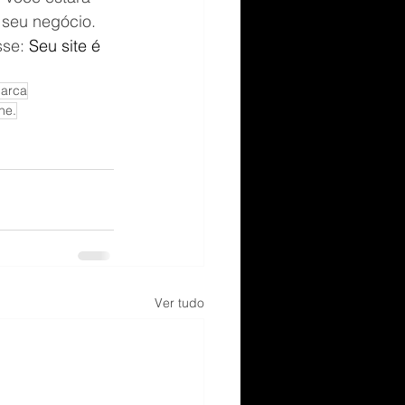
 seu negócio. 
sse:
Seu site é 
marca
ne.
Ver tudo