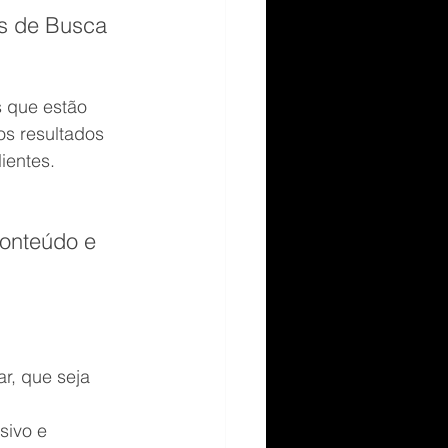
es de Busca 
s que estão 
s resultados 
ientes.
Conteúdo e 
r, que seja 
sivo e 