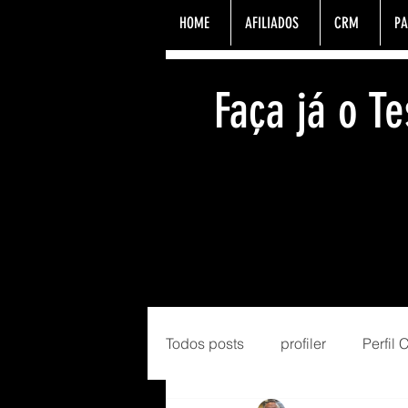
HOME
AFILIADOS
CRM
PA
Faça já o 
Todos posts
profiler
Perfil