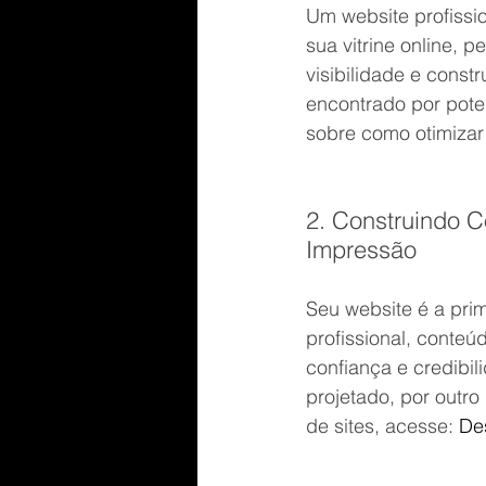
Um website profissio
sua vitrine online, 
visibilidade e const
encontrado por pote
sobre como otimizar 
2. Construindo C
Impressão
Seu website é a pri
profissional, conteú
confiança e credibi
projetado, por outro
de sites, acesse:
De