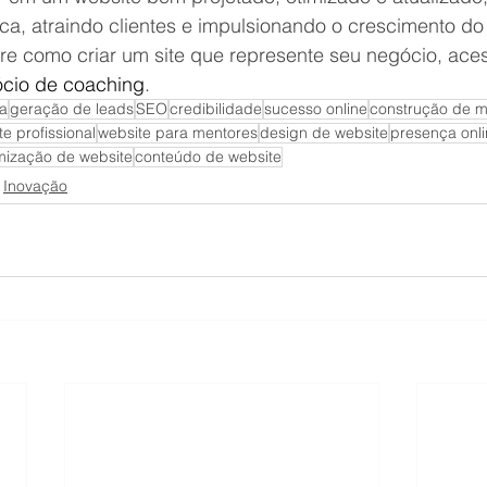
ca, atraindo clientes e impulsionando o crescimento do
re como criar um site que represente seu negócio, ace
gócio de coaching
.
a
geração de leads
SEO
credibilidade
sucesso online
construção de 
e profissional
website para mentores
design de website
presença onli
mização de website
conteúdo de website
Inovação