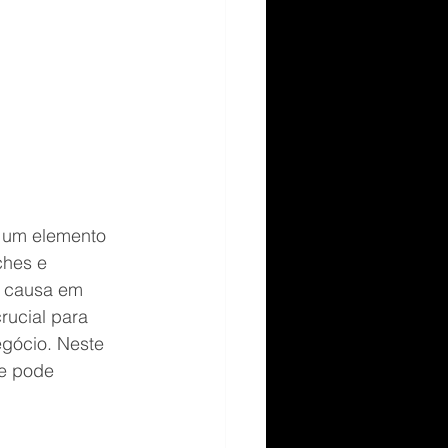
é um elemento 
ches e 
ê causa em 
rucial para 
egócio. Neste 
le pode 