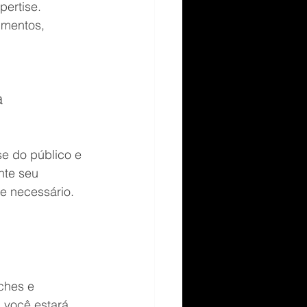
pertise.
imentos, 
 
se do público e 
nte seu 
me necessário.
ches e 
 você estará 