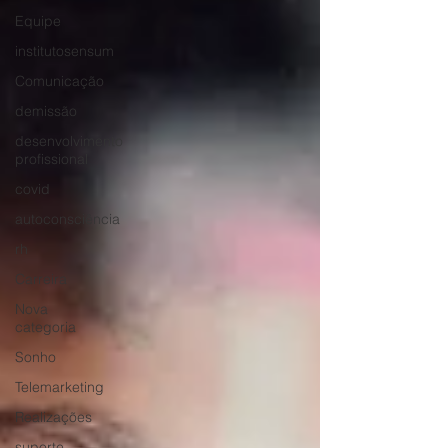
Equipe
institutosensum
Comunicação
demissão
desenvolvimento
profissional
covid
autoconsciência
rh
Carreira
Nova
categoria
Sonho
Telemarketing
Realizações
suporte