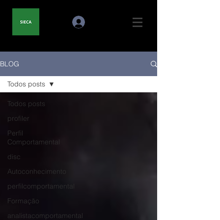
BLOG
Todos posts
Todos posts
profiler
Perfil
Comportamental
disc
Autoconhecimento
perfilcomportamental
Formação
analistacomportamental