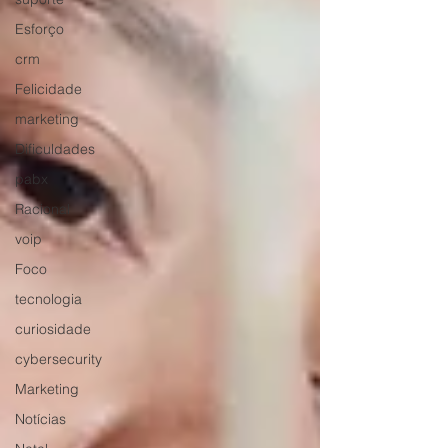
Esforço
crm
Felicidade
marketing
Dificuldades
pabx
Racional
voip
Foco
tecnologia
curiosidade
cybersecurity
Marketing
Notícias