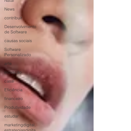
Natal
News
contribuir
Desenvolvimento
de Software
causas sociais
Software
Personalizado
arte
Inovação
casal
Eficiência
financeiro
Produtividade
estudar
marketingdigital,
estrategiasdigita