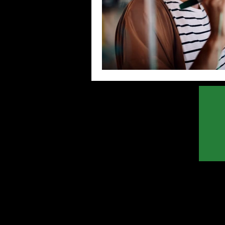
pabx
Racional
voip