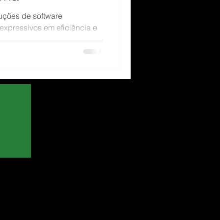
uções de software
expressivos em eficiência e
lo é a implementação de um
dio porte, que reduziu em
contábil e aumentou a
nceiros.