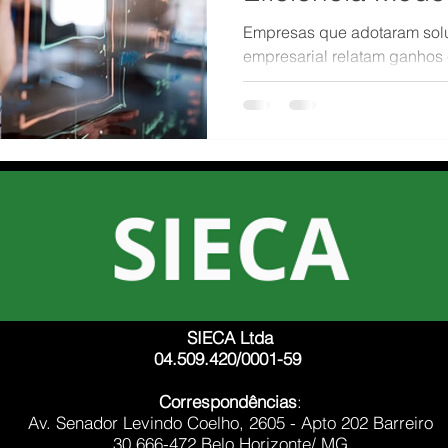
Empresas que adotaram sol
empresarial relatam ganhos 
Foco
competitividade. Um exemp
ERP em uma indústria de mé
40% o tempo de fechamento 
acuracidade dos dados fina
SIECA Ltda
04.509.420/0001-59
Correspondências
:
Av. Senador Levindo Coelho, 2605 - Apto 202 Barreiro
30.666-472 Belo Horizonte/ MG