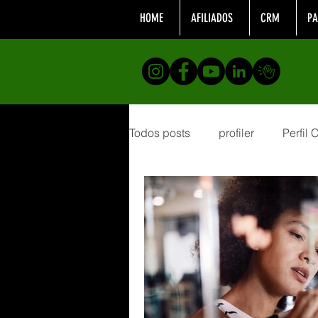
HOME
AFILIADOS
CRM
PA
Todos posts
profiler
Perfil
Formação
analistacompor
desenvolvimento profissional
Telemarketing
Realizaçõe