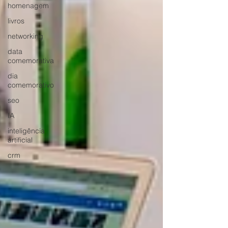
homenagem
livros
networking
data
comemorativa
dia
comemorativo
seo
IA
inteligência
artificial
crm