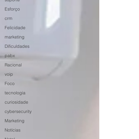
Esforço
crm
Felicidade
marketing
Dificuldades
pabx
Racional
voip
Foco
tecnologia
curiosidade
cybersecurity
Marketing
Notícias