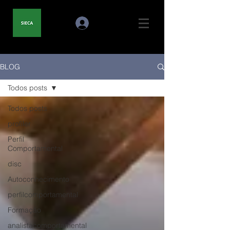
BLOG
Todos posts
Todos posts
profiler
Perfil
Comportamental
disc
Autoconhecimento
perfilcomportamental
Formação
analistacomportamental