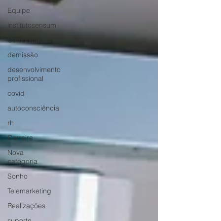
Equipe
institutosensum
Comunicação
demissão
desenvolvimento
profissional
covid
autoconsciência
rh
Carreira
Nova
categoria
Sonho
Telemarketing
Realizações
suporte