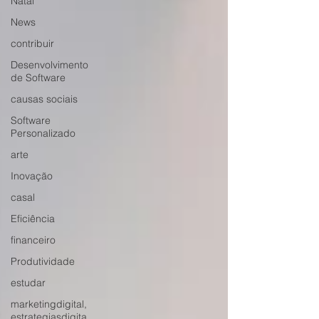
Natal
News
contribuir
Desenvolvimento
de Software
causas sociais
Software
Personalizado
arte
Inovação
casal
Eficiência
financeiro
Produtividade
estudar
marketingdigital,
estrategiasdigita