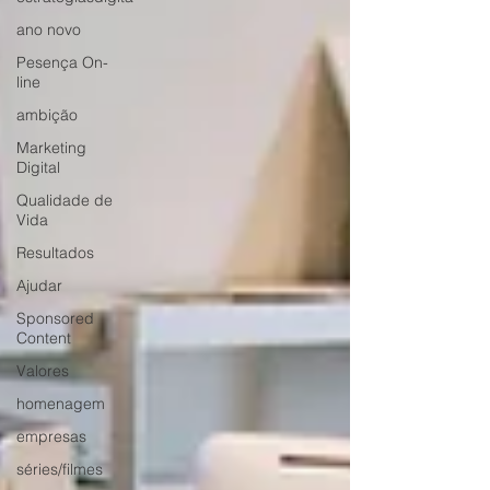
ano novo
Pesença On-
line
ambição
Marketing
Digital
Qualidade de
Vida
Resultados
Ajudar
Sponsored
Content
Valores
homenagem
empresas
séries/filmes