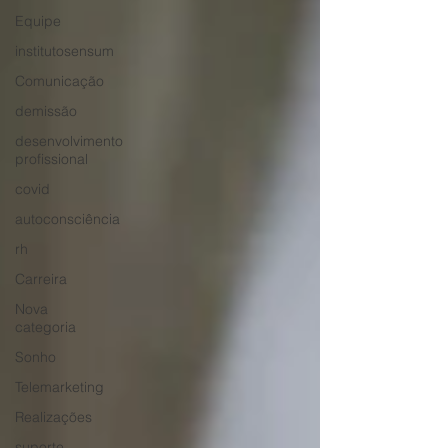
Equipe
institutosensum
Comunicação
demissão
desenvolvimento
profissional
covid
autoconsciência
rh
Carreira
Nova
categoria
Sonho
Telemarketing
Realizações
suporte