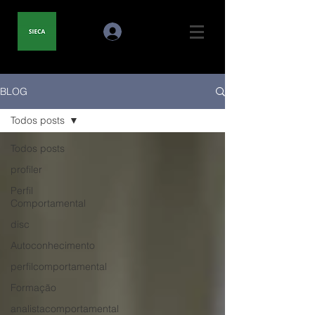
BLOG
Todos posts
Todos posts
profiler
Perfil
Comportamental
disc
Autoconhecimento
perfilcomportamental
Formação
analistacomportamental