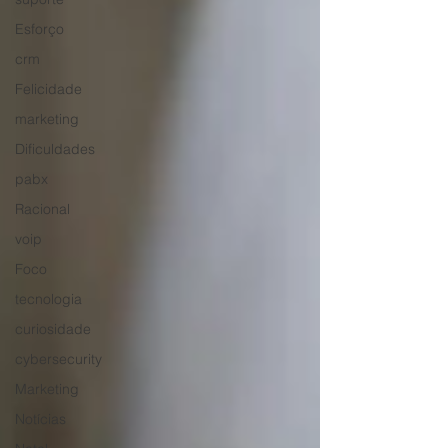
Esforço
crm
Felicidade
marketing
Dificuldades
pabx
Racional
voip
Foco
tecnologia
curiosidade
cybersecurity
Marketing
Notícias