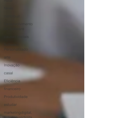
Natal
News
contribuir
Desenvolvimento
de Software
causas sociais
Software
Personalizado
arte
Inovação
casal
Eficiência
financeiro
Produtividade
estudar
marketingdigital,
estrategiasdigita