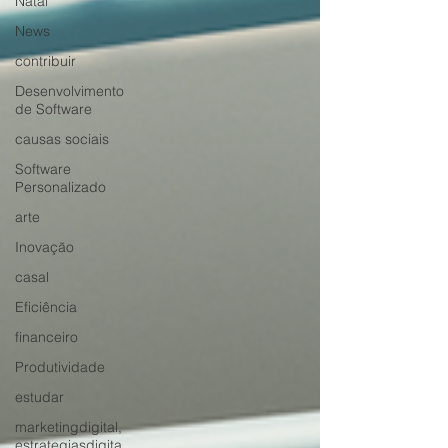
Natal
News
contribuir
Desenvolvimento
de Software
causas sociais
Software
Personalizado
arte
Inovação
casal
Eficiência
financeiro
Produtividade
estudar
marketingdigital,
estrategiasdigita