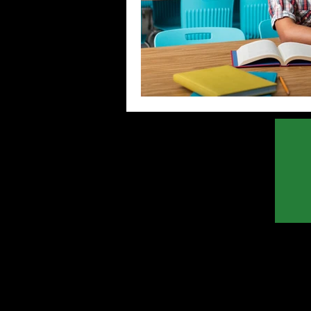
pabx
Racional
voip