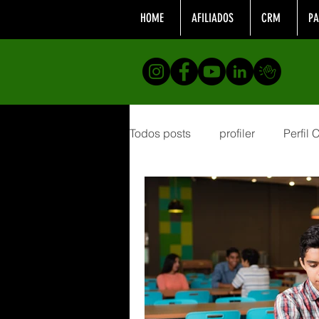
HOME
AFILIADOS
CRM
PA
Todos posts
profiler
Perfil
Formação
analistacompor
desenvolvimento profissional
Telemarketing
Realizaçõe