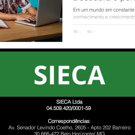
acontece.
Em um mundo em constante 
conhecimento e crescimento 
Foco
vez mais crucial.
SIECA Ltda
04.509.420/0001-59
Correspondências
:
Av. Senador Levindo Coelho, 2605 - Apto 202 Barreiro
30.666-472 Belo Horizonte/ MG