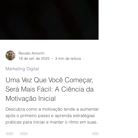
Renato Amorim
18 de set. de 2025
3 min de leitura
Marketing Digital
Uma Vez Que Você Começar,
Será Mais Fácil: A Ciência da
Motivação Inicial
Descubra como a motivação tende a aumentar
após o primeiro passo e aprenda estratégias
práticas para iniciar e manter o ritmo em suas