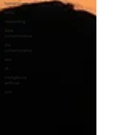
homenagem
livros
networking
data
comemorativa
dia
comemorativo
seo
IA
inteligência
artificial
crm