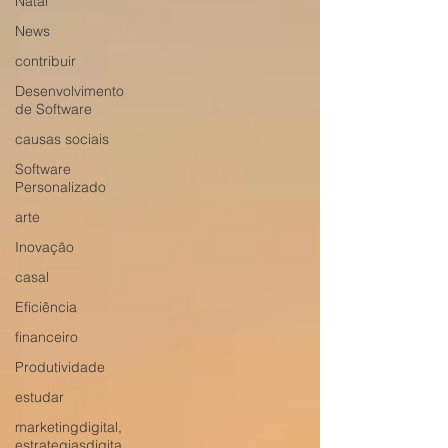
Natal
News
contribuir
Desenvolvimento
de Software
causas sociais
Software
Personalizado
arte
Inovação
casal
Eficiência
financeiro
Produtividade
estudar
marketingdigital,
estrategiasdigita