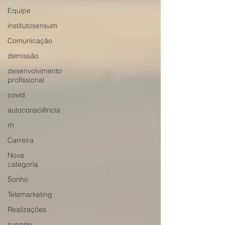
Equipe
institutosensum
Comunicação
demissão
desenvolvimento
profissional
covid
autoconsciência
rh
Carreira
Nova
categoria
Sonho
Telemarketing
Realizações
suporte