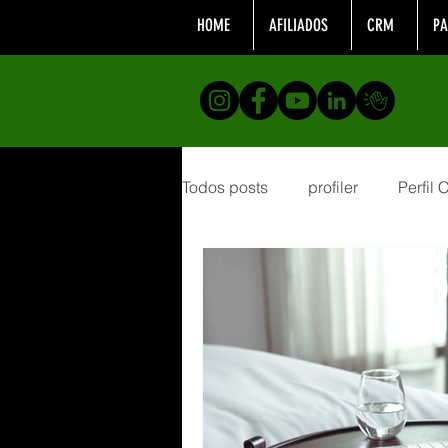
HOME
AFILIADOS
CRM
PA
Todos posts
profiler
Perfil
Formação
analistacompor
desenvolvimento profissional
Telemarketing
Realizaçõe