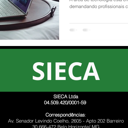
demandando profissionais c
Foco
SIECA Ltda
04.509.420/0001-59
Correspondências
:
Av. Senador Levindo Coelho, 2605 - Apto 202 Barreiro
30.666-472 Belo Horizonte/ MG