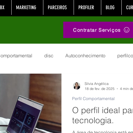
BX
MARKETING
PARCEIROS
PROFILER
BLOG
CUR
Contratar Serviços
 Comportamental
disc
Autoconhecimento
perfil
tamental
Equipe
institutosensum
Comunicação
Silvia Angélica
18 de fev. de 2025
4 min de
Perfil Comportamental
covid
autoconsciência
rh
Carreira
Nova
O perfil ideal p
tecnologia.
s
suporte
Esforço
crm
Felicidade
mark
A área de tecnologia está e