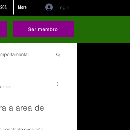
SOS
More
Login
Ser membro
comportamental
demissão
 leitura
 categoria
Sonho
ara a área de
eting
Dificuldades
m constante evolução,