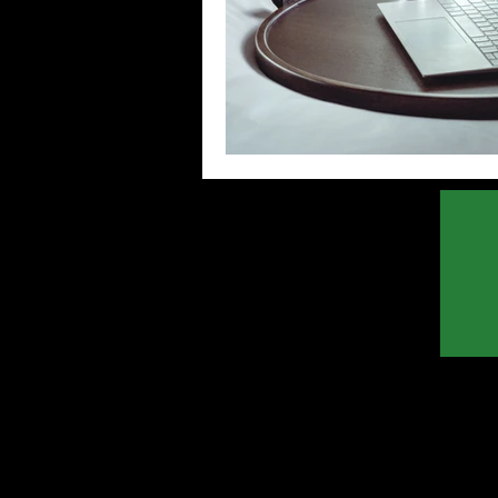
pabx
Racional
voip