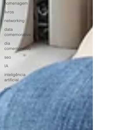
homenagem
livros
networking
data
comemorativa
dia
comemorativo
seo
IA
inteligência
artificial
crm