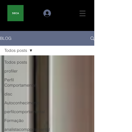
BLOG
Todos posts
Todos posts
profiler
Perfil
Comportamental
disc
Autoconhecimento
perfilcomportamental
Formação
analistacomportamental