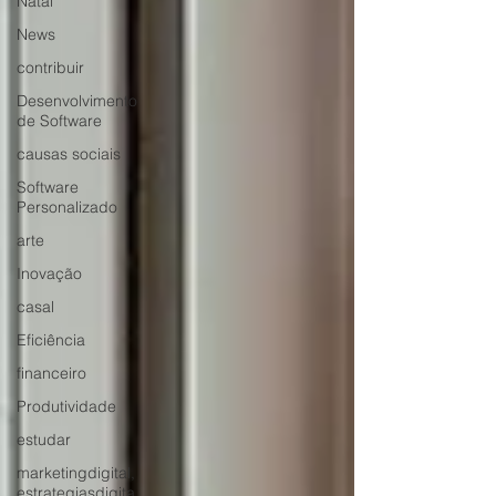
Natal
News
contribuir
Desenvolvimento
de Software
causas sociais
Software
Personalizado
arte
Inovação
casal
Eficiência
financeiro
Produtividade
estudar
marketingdigital,
estrategiasdigita