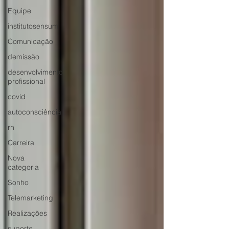
Equipe
institutosensum
Comunicação
demissão
desenvolvimento
profissional
covid
autoconsciência
rh
Carreira
Nova
categoria
Sonho
Telemarketing
Realizações
suporte