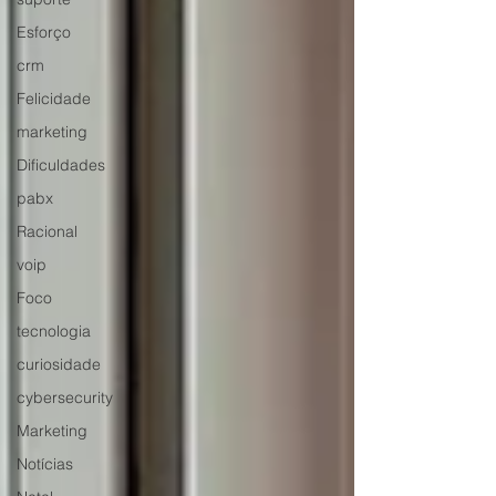
Esforço
crm
Felicidade
marketing
Dificuldades
pabx
Racional
voip
Foco
tecnologia
curiosidade
cybersecurity
Marketing
Notícias