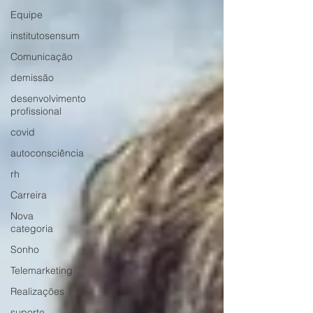
Equipe
institutosensum
Comunicação
demissão
desenvolvimento
profissional
covid
autoconsciência
rh
Carreira
Nova
categoria
Sonho
Telemarketing
Realizações
suporte