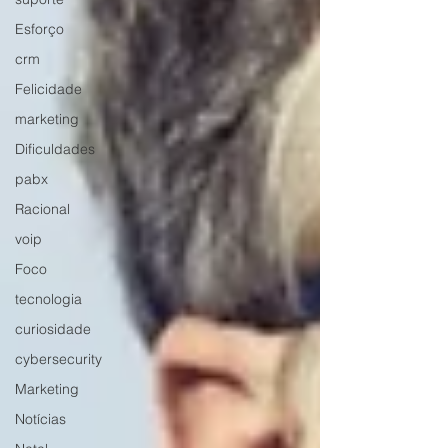
Esforço
crm
Felicidade
marketing
Dificuldades
pabx
Racional
voip
Foco
tecnologia
curiosidade
cybersecurity
Marketing
Notícias