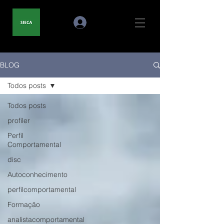
BLOG
Todos posts
Todos posts
profiler
Perfil
Comportamental
disc
Autoconhecimento
perfilcomportamental
Formação
analistacomportamental