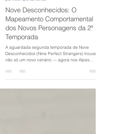
Renato Amorim
29 de mai. de 2025
3 min de leitura
perfilcomportamental
Nove Desconhecidos: O
Mapeamento Comportamental
dos Novos Personagens da 2ª
Temporada
A aguardada segunda temporada de Nove
Desconhecidos (Nine Perfect Strangers) trouxe
não só um novo cenário — agora nos Alpes
Austríacos — como também um novo grupo de
personagens prontos para mergulhar em suas
jornadas de autoconhecimento.