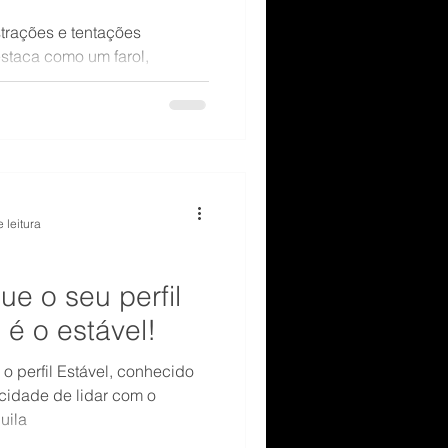
trações e tentações
estaca como um farol,
 nossos objetivos de longo
 leitura
que o seu perfil
é o estável!
 o perfil Estável, conhecido
uila