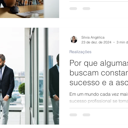
Silvia Angélica
23 de dez. de 2024
3 min d
Realizações
Por que alguma
buscam consta
sucesso e a as
profissional e o
Em um mundo cada vez mais 
sucesso profissional se torn