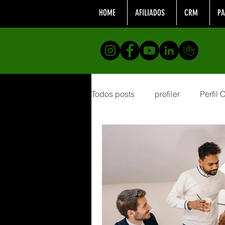
HOME
AFILIADOS
CRM
PA
Todos posts
profiler
Perfil
Formação
analistacompor
desenvolvimento profissional
Telemarketing
Realizaçõe