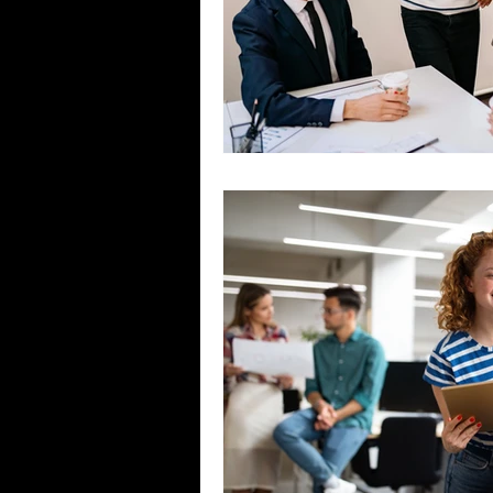
pabx
Racional
voip