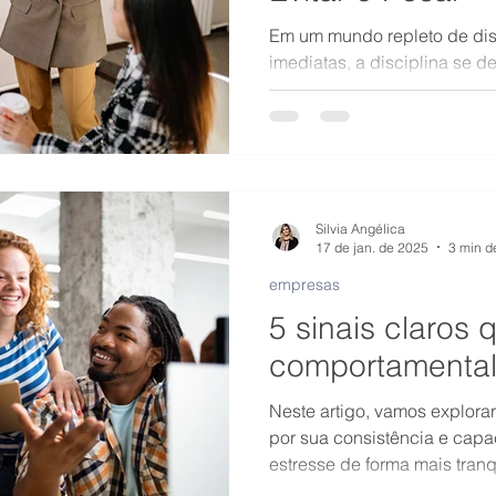
Em um mundo repleto de dis
imediatas, a disciplina se d
Foco
guiando-nos em direção aos
prazo.
Silvia Angélica
17 de jan. de 2025
3 min de
empresas
5 sinais claros 
comportamental 
Neste artigo, vamos explorar
por sua consistência e capacidade de lidar com o
estresse de forma mais tranq