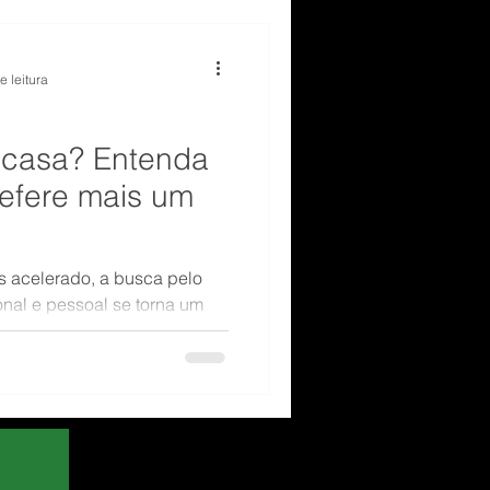
e leitura
m casa? Entenda
efere mais um
 acelerado, a busca pelo
ional e pessoal se torna um