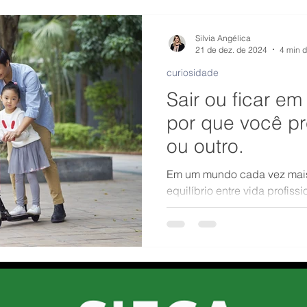
Silvia Angélica
21 de dez. de 2024
4 min d
curiosidade
Sair ou ficar e
por que você pr
ou outro.
Em um mundo cada vez mais
equilíbrio entre vida profiss
desafio constante.