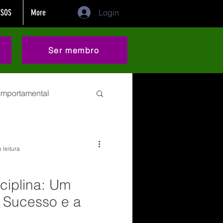
SOS
More
Login
Ser membro
comportamental
demissão
 leitura
 categoria
Sonho
sciplina: Um
 Sucesso e a
eting
Dificuldades