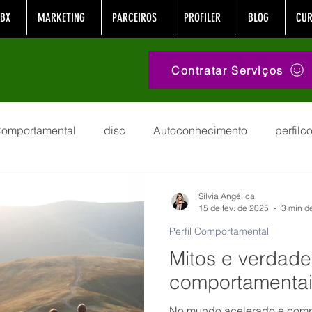
BX
MARKETING
PARCEIROS
PROFILER
BLOG
CUR
Contratar Serviços
 Comportamental
disc
Autoconhecimento
perfil
tamental
Equipe
institutosensum
Comunicação
Silvia Angélica
15 de fev. de 2025
3 min de
Perfil Comportamental
covid
autoconsciência
rh
Carreira
Nova
Mitos e verdade
comportamentai
s
suporte
Esforço
crm
Felicidade
mark
No mundo acelerado e compe