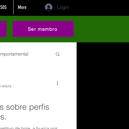
SOS
More
Login
Ser membro
comportamental
demissão
 leitura
 categoria
Sonho
s sobre perfis
s.
eting
Dificuldades
titivo de hoje, a busca por