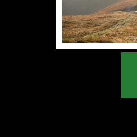
pabx
Racional
voip