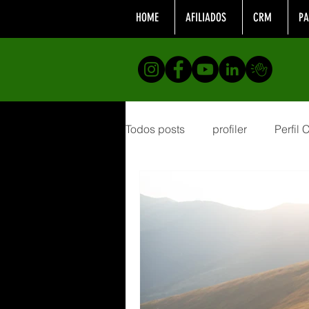
HOME
AFILIADOS
CRM
PA
Todos posts
profiler
Perfil
Formação
analistacompor
desenvolvimento profissional
Telemarketing
Realizaçõe