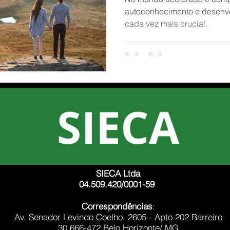
autoconhecimento e desenvo
cada vez mais crucial.
Foco
SIECA Ltda
04.509.420/0001-59
Correspondências
:
Av. Senador Levindo Coelho, 2605 - Apto 202 Barreiro
30.666-472 Belo Horizonte/ MG