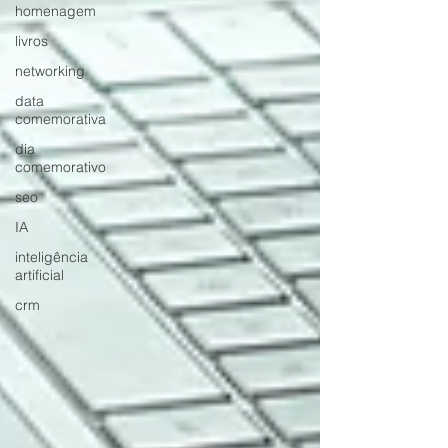
homenagem
livros
networking
data
comemorativa
dia
comemorativo
seo
IA
inteligência
artificial
crm