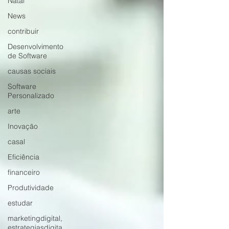
Natal
News
contribuir
Desenvolvimento
de Software
causas sociais
Software
Personalizado
arte
Inovação
casal
Eficiência
financeiro
Produtividade
estudar
marketingdigital,
estrategiasdigita