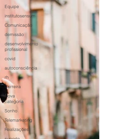
Equipe
institutosensum
Comunicação
demissão
desenvolvimento
profissional
covid
autoconsciência
rh
Carreira
Nova
categoria
Sonho
Telemarketing
Realizações
suporte