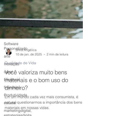
Natal
News
contribuir
Desenvolvimento
de Software
causas sociais
Software
Personalizado
arte
Silvia Angélica
Inovação
10 de jan. de 2025
2 min de leitura
casal
Qualidade de Vida
Eficiência
Você valoriza muito bens
financeiro
materiais e o bom uso do
Produtividade
dinheiro?
estudar
Em um mundo cada vez mais consumista, é
marketingdigital,
natural questionarmos a importância dos bens
estrategiasdigita