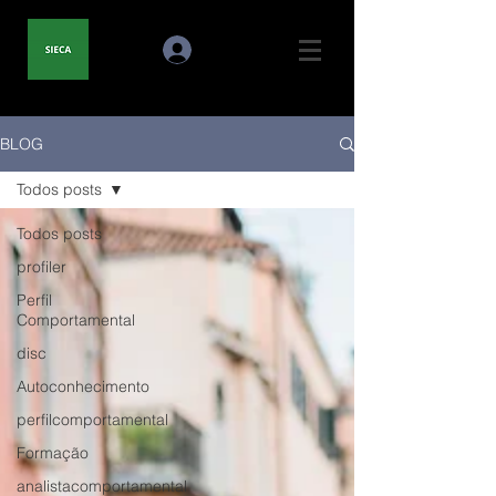
BLOG
Todos posts
Todos posts
profiler
Perfil
Comportamental
disc
Autoconhecimento
perfilcomportamental
Formação
analistacomportamental