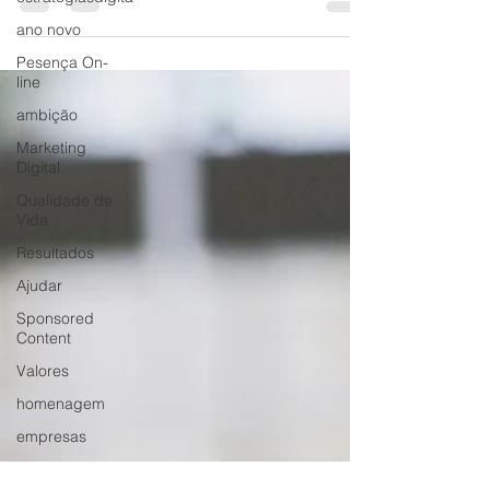
materiais em nossas vidas.
ano novo
Pesença On-
line
ambição
Marketing
Digital
Qualidade de
Vida
Resultados
Ajudar
Sponsored
Content
Valores
homenagem
empresas
séries/filmes