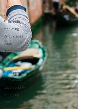
Esforço
crm
Felicidade
marketing
Dificuldades
pabx
Racional
voip
Foco
tecnologia
curiosidade
cybersecurity
Marketing
Notícias