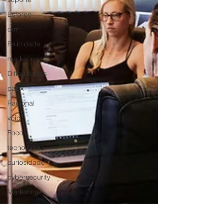
Esforço
crm
Felicidade
marketing
Dificuldades
pabx
Racional
voip
Foco
tecnologia
curiosidade
cybersecurity
Marketing
Notícias