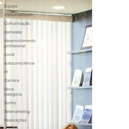
Equipe
institutosensum
Comunicação
demissão
desenvolvimento
profissional
covid
autoconsciência
rh
Carreira
Nova
categoria
Sonho
Telemarketing
Realizações
suporte