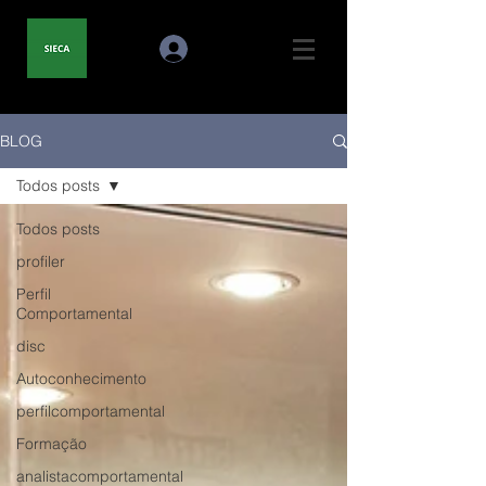
BLOG
Todos posts
Todos posts
profiler
Perfil
Comportamental
disc
Autoconhecimento
perfilcomportamental
Formação
analistacomportamental