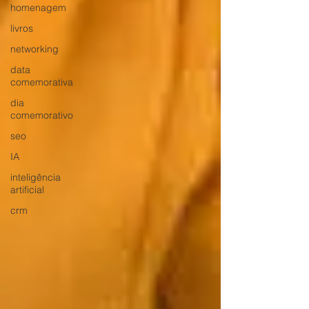
homenagem
livros
networking
data
comemorativa
dia
comemorativo
seo
IA
inteligência
artificial
crm