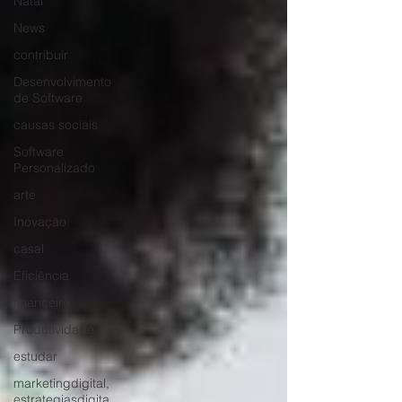
Natal
News
contribuir
Desenvolvimento
de Software
causas sociais
Software
Personalizado
arte
Inovação
casal
Eficiência
financeiro
Produtividade
estudar
marketingdigital,
estrategiasdigita