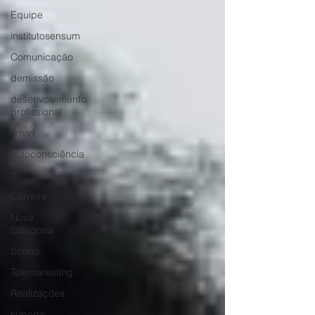
Equipe
institutosensum
Comunicação
demissão
desenvolvimento
profissional
covid
autoconsciência
rh
Carreira
Nova
categoria
Sonho
Telemarketing
Realizações
suporte