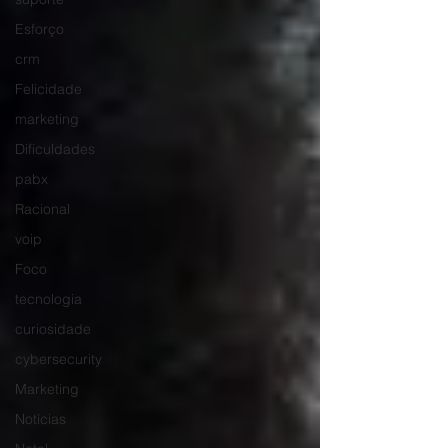
Esforço
crm
Felicidade
marketing
Dificuldades
pabx
Racional
voip
Foco
tecnologia
curiosidade
cybersecurity
Marketing
Notícias