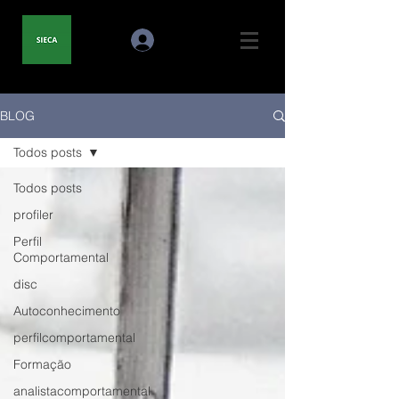
BLOG
Todos posts
Todos posts
profiler
Perfil
Comportamental
disc
Autoconhecimento
perfilcomportamental
Formação
analistacomportamental