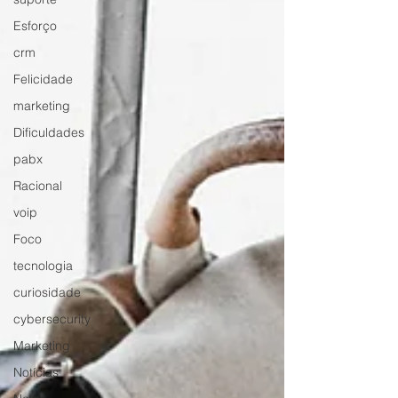
Esforço
crm
Felicidade
marketing
Dificuldades
pabx
Racional
voip
Foco
tecnologia
curiosidade
cybersecurity
Marketing
Notícias