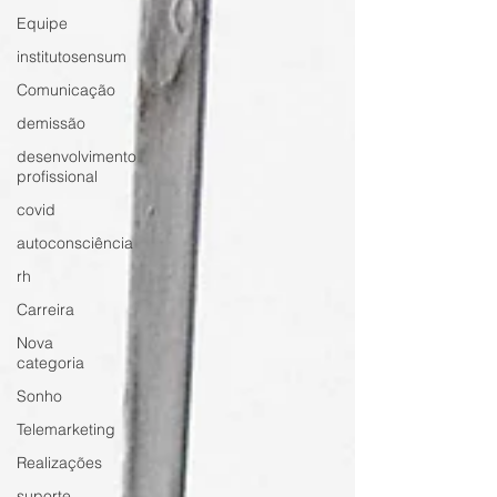
Equipe
institutosensum
Comunicação
demissão
desenvolvimento
profissional
covid
autoconsciência
rh
Carreira
Nova
categoria
Sonho
Telemarketing
Realizações
suporte