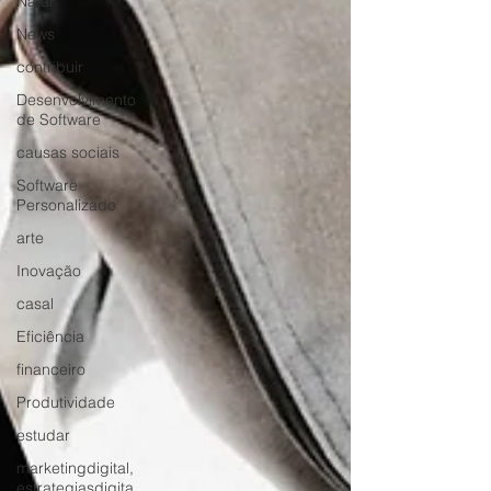
Natal
News
contribuir
Desenvolvimento
de Software
causas sociais
Software
Personalizado
arte
Inovação
casal
Eficiência
financeiro
Produtividade
estudar
marketingdigital,
estrategiasdigita