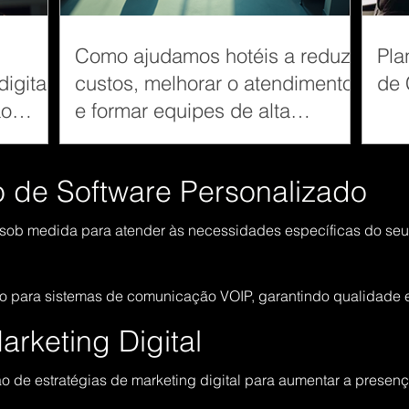
Como ajudamos hotéis a reduzir
Pla
igital
custos, melhorar o atendimento
de 
ão
e formar equipes de alta
performance usando
mapeamento comportamental
 de Software Personalizado
 sob medida para atender às necessidades específicas do se
o para sistemas de comunicação VOIP, garantindo qualidade e
arketing Digital
de estratégias de marketing digital para aumentar a presença 