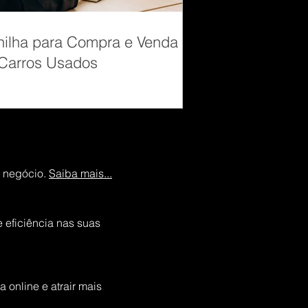
nilha para Compra e Venda
Carros Usados
u negócio.
Saiba mais...
 eficiência nas suas
online e atrair mais