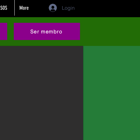
SOS
More
Login
Ser membro