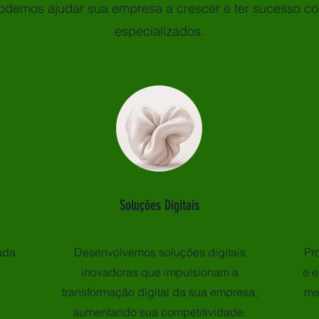
demos ajudar sua empresa a crescer e ter sucesso co
especializados.
Soluções Digitais
ada
Desenvolvemos soluções digitais
Pr
inovadoras que impulsionam a
e e
transformação digital da sua empresa,
me
aumentando sua competitividade.