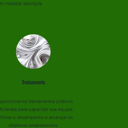
m nossos serviços
Treinamento
oporcionamos treinamentos práticos
ficientes para capacitar sua equipe,
lhorar o desempenho e alcançar os
objetivos estabelecidos.