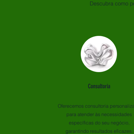
Descubra como po
Consultoria
Oferecemos consultoria personaliz
para atender às necessidades
específicas do seu negócio,
garantindo resultados eficazes.