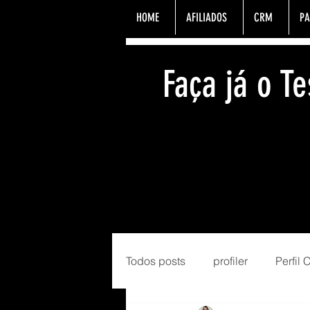
HOME
AFILIADOS
CRM
PA
Faça já o 
Todos posts
profiler
Perfil