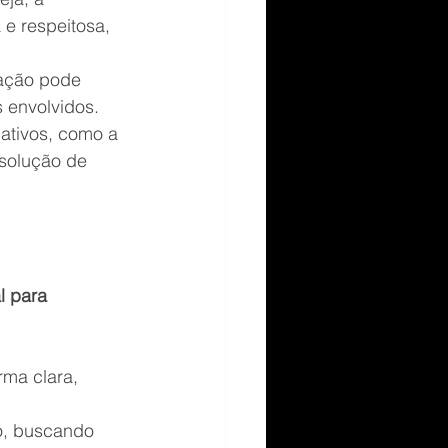
e respeitosa, 
iação pode 
 envolvidos.
tivos, como a 
solução de 
l para 
ma clara, 
o, buscando 