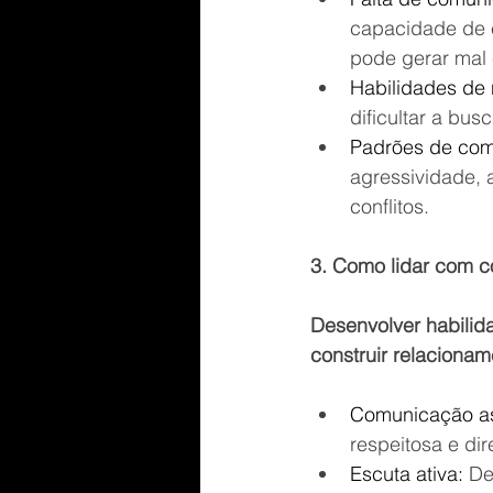
capacidade de e
pode gerar mal e
Habilidades de 
dificultar a bu
Padrões de com
agressividade, 
conflitos.
3. Como lidar com co
Desenvolver habilida
construir relacionam
Comunicação as
respeitosa e dir
Escuta ativa:
 De