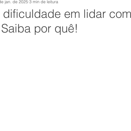
de jan. de 2025
3 min de leitura
tamental
Equipe
institutosensum
Comunicação
 dificuldade em lidar co
. Saiba por quê!
covid
autoconsciência
rh
Carreira
Nova
s
suporte
Esforço
crm
Felicidade
mark
Foco