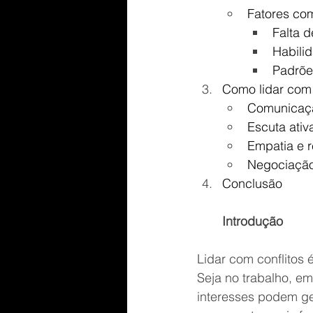
Fatores co
Falta 
Habili
Padrõe
Como lidar com 
Comunicaçã
Escuta ativ
Empatia e r
Negociação
Conclusão
Introdução
Lidar com conflitos
Seja no trabalho, e
interesses podem ge