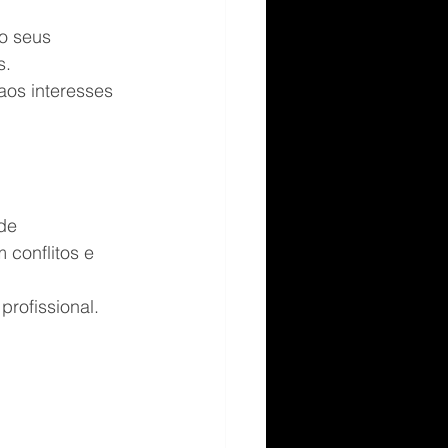
o seus 
s.
os interesses 
de 
conflitos e 
profissional.