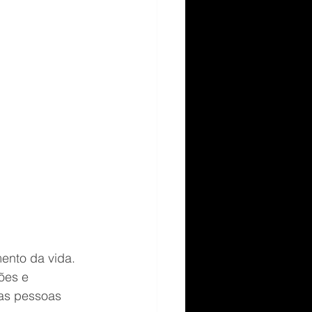
ento da vida. 
ões e 
as pessoas 