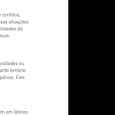
conflitos, 
sas situações 
ilidades de 
ivos.
ssidades ou 
ante lembrar 
ativos. Eles 
em em fatores 