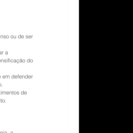
enso ou de ser 
r a 
ensificação do 
e em defender 
o.
timentos de 
to.
eja, a 