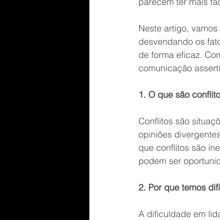
parecem ter mais fac
Neste artigo, vamos 
desvendando os fato
de forma eficaz. Co
comunicação asserti
1. O que são conflit
Conflitos são situa
opiniões divergente
que conflitos são i
podem ser oportuni
2. Por que temos dif
A dificuldade em lid