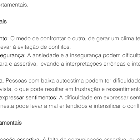
rtamentais.
ais
nto:
 O medo de confrontar o outro, de gerar um clima t
levar à evitação de conflitos.
segurança:
 A ansiedade e a insegurança podem dificulta
ra e assertiva, levando a interpretações errôneas e int
a:
 Pessoas com baixa autoestima podem ter dificuldad
vista, o que pode resultar em frustração e ressentiment
expressar sentimentos:
 A dificuldade em expressar sen
nesta pode levar a mal entendidos e intensificar o confli
amentais
cação assertiva:
 A falta de comunicação assertiva, ou s