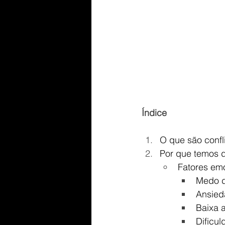
Índice
O que são confl
Por que temos d
Fatores emo
Medo d
Ansied
Baixa 
Dificu