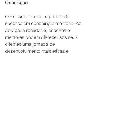
Conclusão
O realismo é um dos pilares do 
sucesso em coaching e mentoria. Ao 
abraçar a realidade, coaches e 
mentores podem oferecer aos seus 
clientes uma jornada de 
desenvolvimento mais eficaz e 
significativa. É através do realismo que 
se constrói uma base sólida para o 
crescimento e a transformação 
pessoal e profissional.
estratégias
empatia
crescimento pessoal
habilidades interpessoais
escuta ativa
feedback construtivo
autoanálise
mudança
objetivos alcançáveis
plano de ação
realismo
expectativas realistas
progresso
perguntas desafiadoras
Racional