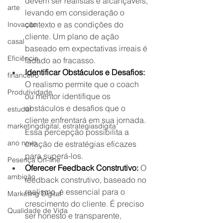
devem ser realistas e alcançáveis, 
arte
levando em consideração o 
contexto e as condições do 
Inovação
cliente. Um plano de ação 
casal
baseado em expectativas irreais é 
Eficiência
fadado ao fracasso.
Identificar Obstáculos e Desafios:
financeiro
O realismo permite que o coach 
Produtividade
ou mentor identifique os 
obstáculos e desafios que o 
estudar
cliente enfrentará em sua jornada. 
marketingdigital, estrategiasdigita
Essa percepção possibilita a 
ano novo
criação de estratégias eficazes 
para superá-los.
Pesença On-line
Oferecer Feedback Construtivo:
 O 
ambição
feedback construtivo, baseado no 
realismo, é essencial para o 
Marketing Digital
crescimento do cliente. É preciso 
Qualidade de Vida
ser honesto e transparente, 