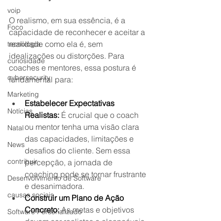
voip
O realismo, em sua essência, é a 
Foco
capacidade de reconhecer e aceitar a 
realidade como ela é, sem 
tecnologia
idealizações ou distorções. Para 
curiosidade
coaches e mentores, essa postura é 
cybersecurity
fundamental para:
Marketing
Estabelecer Expectativas 
Notícias
Realistas:
 É crucial que o coach 
ou mentor tenha uma visão clara 
Natal
das capacidades, limitações e 
News
desafios do cliente. Sem essa 
contribuir
percepção, a jornada de 
coaching pode se tornar frustrante 
Desenvolvimento de Software
e desanimadora.
causas sociais
Construir um Plano de Ação 
Concreto:
 As metas e objetivos 
Software Personalizado