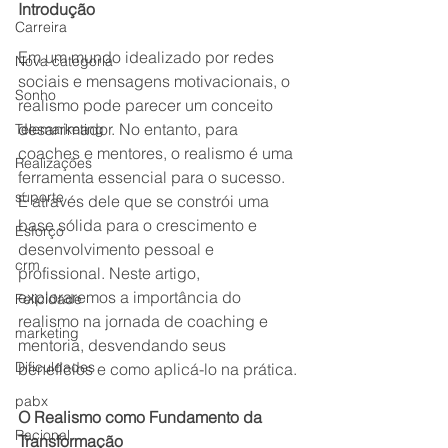
Introdução
Carreira
Em um mundo idealizado por redes 
Nova categoria
sociais e mensagens motivacionais, o 
Sonho
realismo pode parecer um conceito 
desanimador. No entanto, para 
Telemarketing
coaches e mentores, o realismo é uma 
Realizações
ferramenta essencial para o sucesso. 
suporte
É através dele que se constrói uma 
base sólida para o crescimento e 
Esforço
desenvolvimento pessoal e 
crm
profissional. Neste artigo, 
exploraremos a importância do 
Felicidade
realismo na jornada de coaching e 
marketing
mentoria, desvendando seus 
Dificuldades
benefícios e como aplicá-lo na prática.
pabx
O Realismo como Fundamento da 
Racional
Transformação