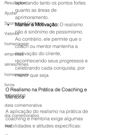
apontando tanto os pontos fortes 
Resultados
quanto as áreas de 
Ajudar
aprimoramento.
Sponsored Content
Manter a Motivação:
 O realismo 
não é sinônimo de pessimismo. 
Valores
Ao contrário, ele permite que o 
homenagem
coach ou mentor mantenha a 
motivação do cliente, 
empresas
reconhecendo seus progressos e 
séries/filmes
celebrando cada conquista, por 
homenagem
menor que seja.
livros
O Realismo na Prática de Coaching e 
networking
Mentoria
data comemorativa
A aplicação do realismo na prática de 
dia comemorativo
coaching e mentoria exige algumas 
habilidades e atitudes específicas:
seo