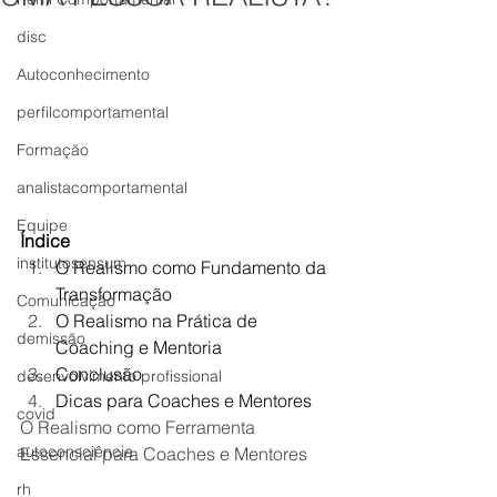
disc
Autoconhecimento
perfilcomportamental
Formação
analistacomportamental
Equipe
Índice 
institutosensum
O Realismo como Fundamento da 
Transformação
Comunicação
O Realismo na Prática de 
demissão
Coaching e Mentoria
Conclusão
desenvolvimento profissional
Dicas para Coaches e Mentores
covid
O Realismo como Ferramenta 
autoconsciência
Essencial para Coaches e Mentores
rh