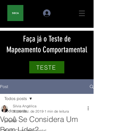
Faça já o Teste de
Mapeamento Comportamental
TESTE
Post
Todos posts
Silvia Angélica
Todos posts
30 de dez. de 2019
1 min de leitura
Você Se Considera Um
profiler
Bom Líder?
Perfil Comportamental