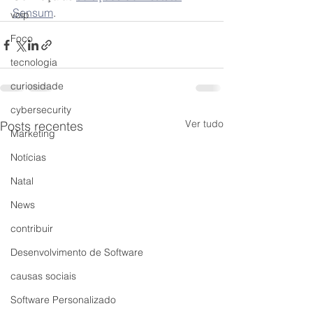
Sensum
. 
voip
Foco
tecnologia
curiosidade
cybersecurity
Ver tudo
Posts recentes
Marketing
Notícias
Natal
News
contribuir
Desenvolvimento de Software
causas sociais
Software Personalizado