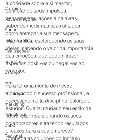
autoridade sobre a si mesmo, 
Carreira
controlando seus impulsos, 
pensamentos, ações e palavras, 
Nova categoria
sabendo medir nas suas atitudes 
Sonho
como entregar a sua mensagem, 
Telemarketing
inspirando e esclarecendo as suas 
ideias, sabendo o valor da importância 
Realizações
das emoções, que podem trazer 
suporte
aspectos positivos ou negativos ao 
receptor.
Esforço
crm
Para ter uma mente de mestre, 
alcançando o sucesso profissional, é 
Felicidade
necessário muita disciplina, esforço e 
marketing
estudos. Que tal mudar o seu estilo de 
Dificuldades
liderança, impulsionando os seus 
colaboradores e trazendo resultados 
pabx
eficazes para a sua empresa? 
Racional
Conheça as 
soluções do Instituto 