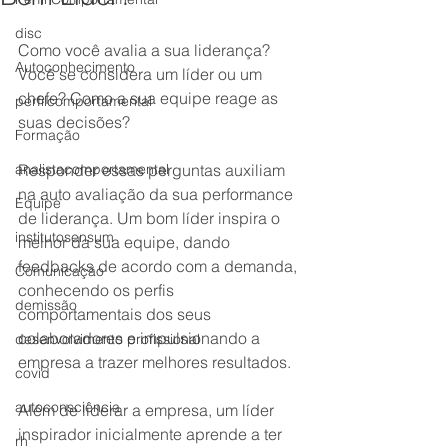
disc
Como você avalia a sua liderança? 
Autoconhecimento
Você se considera um líder ou um 
chefe? Como a sua equipe reage as 
perfilcomportamental
suas decisões? 
Formação
analistacomportamental
Responder essas perguntas auxiliam 
na auto avaliação da sua performance 
Equipe
de liderança. Um bom líder inspira o 
institutosensum
melhor da sua equipe, dando 
feedbacks de acordo com a demanda, 
Comunicação
conhecendo os perfis 
demissão
comportamentais dos seus 
colaboradores e impulsionando a 
desenvolvimento profissional
empresa a trazer melhores resultados. 
covid
autoconsciência
Além de liderar a empresa, um líder 
inspirador inicialmente aprende a ter 
rh