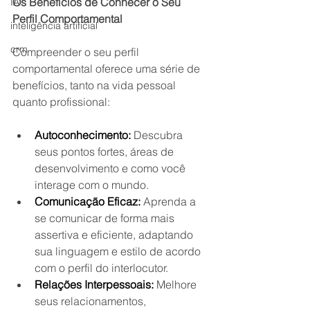
Os Benefícios de Conhecer o Seu 
IA
Perfil Comportamental
inteligência artificial
crm
Compreender o seu perfil 
comportamental oferece uma série de 
benefícios, tanto na vida pessoal 
quanto profissional:
Autoconhecimento:
 Descubra 
seus pontos fortes, áreas de 
desenvolvimento e como você 
interage com o mundo.
Comunicação Eficaz:
 Aprenda a 
se comunicar de forma mais 
assertiva e eficiente, adaptando 
sua linguagem e estilo de acordo 
com o perfil do interlocutor.
Relações Interpessoais:
 Melhore 
seus relacionamentos, 