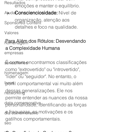
Resultados
emoções e manter o equilíbrio.
Conscienciosidade:
 Nível de 
Ajudar
organização, atenção aos 
Sponsored Content
detalhes e foco na qualidade.
Valores
Para Além dos Rótulos: Desvendando 
homenagem
a Complexidade Humana
empresas
É comum encontrarmos classificações 
séries/filmes
como "extrovertido" ou "introvertido", 
homenagem
"líder" ou "seguidor". No entanto, o 
livros
perfil comportamental vai muito além 
dessas generalizações. Ele nos 
networking
permite entender as nuances da nossa 
data comemorativa
personalidade, identificando as forças 
e fraquezas, as motivações e os 
dia comemorativo
gatilhos comportamentais.
seo