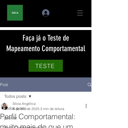
Faça já o Teste de
Mapeamento Comportamental
TESTE
Post
Todos posts
Silvia Angélica
Todos posts
6 de fev. de 2025
3 min de leitura
Perfil Comportamental:
profiler
muito mais do que um
Perfil Comportamental