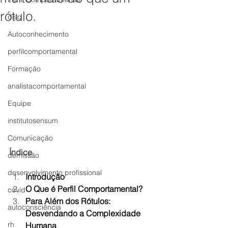
rótulo.
disc
Autoconhecimento
perfilcomportamental
Formação
analistacomportamental
Equipe
institutosensum
Comunicação
Índice
demissão
desenvolvimento profissional
Introdução
O Que é Perfil Comportamental?
covid
Para Além dos Rótulos: 
autoconsciência
Desvendando a Complexidade 
rh
Humana