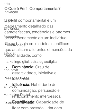
arte
O Que é Perfil Comportamental?
Inovação
O perfil comportamental é um 
casal
mapeamento detalhado das 
Eficiência
características, tendências e padrões 
financeiro
de comportamento de um indivíduo. 
Ele se baseia em modelos científicos 
Produtividade
que analisam diferentes dimensões da 
estudar
personalidade, como:
marketingdigital, estrategiasdigita
Dominância:
 Grau de 
ano novo
assertividade, iniciativa e 
Pesença On-line
influência.
Influência:
 Habilidade de 
ambição
comunicação, persuasão e 
Marketing Digital
relacionamento interpessoal.
Estabilidade:
 Capacidade de 
Qualidade de Vida
lidar com pressão, lidar com 