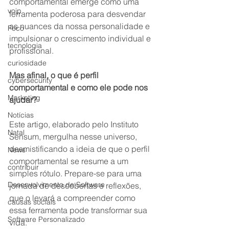
comportamental emerge como uma 
voip
ferramenta poderosa para desvendar 
as nuances da nossa personalidade e 
Foco
impulsionar o crescimento individual e 
tecnologia
profissional.
curiosidade
Mas afinal, o que é perfil 
cybersecurity
comportamental e como ele pode nos 
Marketing
ajudar?
Notícias
Este artigo, elaborado pelo Instituto 
Natal
Sensum, mergulha nesse universo, 
desmistificando a ideia de que o perfil 
News
comportamental se resume a um 
contribuir
simples rótulo. Prepare-se para uma 
Desenvolvimento de Software
jornada de descobertas e reflexões, 
que o levará a compreender como 
causas sociais
essa ferramenta pode transformar sua 
Software Personalizado
vida.