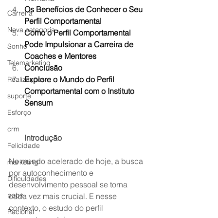
Os Benefícios de Conhecer o Seu 
Carreira
Perfil Comportamental
Nova categoria
Como o Perfil Comportamental 
Pode Impulsionar a Carreira de 
Sonho
Coaches e Mentores
Telemarketing
Conclusão
Explore o Mundo do Perfil 
Realizações
Comportamental com o Instituto 
suporte
Sensum
Esforço
crm
Introdução
Felicidade
No mundo acelerado de hoje, a busca 
marketing
por autoconhecimento e 
Dificuldades
desenvolvimento pessoal se torna 
pabx
cada vez mais crucial. E nesse 
contexto, o estudo do perfil 
Racional