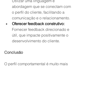
Utilizar uma linguagem e 
abordagem que se conectam com 
o perfil do cliente, facilitando a 
comunicação e o relacionamento.
Oferecer feedback construtivo:
Fornecer feedback direcionado e 
útil, que impacte positivamente o 
desenvolvimento do cliente.
Conclusão
O perfil comportamental é muito mais 
do que um simples rótulo. Ele é uma 
ferramenta poderosa para desvendar a 
complexidade humana, promover o 
autoconhecimento e impulsionar o 
crescimento pessoal e profissional.
Para coaches e mentores, o 