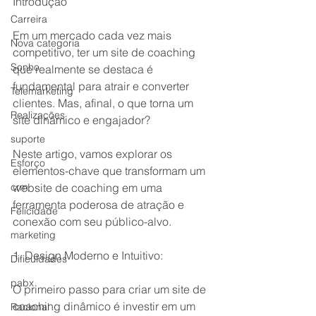
Introdução
Carreira
Em um mercado cada vez mais 
Nova categoria
competitivo, ter um site de coaching 
Sonho
que realmente se destaca é 
fundamental para atrair e converter 
Telemarketing
clientes. Mas, afinal, o que torna um 
Realizações
site dinâmico e engajador?
suporte
Neste artigo, vamos explorar os 
Esforço
elementos-chave que transformam um 
crm
website de coaching em uma 
ferramenta poderosa de atração e 
Felicidade
conexão com seu público-alvo.
marketing
1. Design Moderno e Intuitivo:
Dificuldades
pabx
O primeiro passo para criar um site de 
coaching dinâmico é investir em um 
Racional