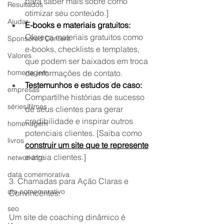
para saber mais sobre como 
Resultados
otimizar seu conteúdo.]
Ajudar
E-books e materiais gratuitos:
Ofereça materiais gratuitos como 
Sponsored Content
e-books, checklists e templates, 
Valores
que podem ser baixados em troca 
homenagem
de informações de contato.
Testemunhos e estudos de caso:
empresas
Compartilhe histórias de sucesso 
séries/filmes
de seus clientes para gerar 
credibilidade e inspirar outros 
homenagem
potenciais clientes. [Saiba como 
livros
construir um site que te represente
e atraia clientes.]
networking
data comemorativa
3. Chamadas para Ação Claras e 
dia comemorativo
Convincentes:
seo
Um site de coaching dinâmico é 