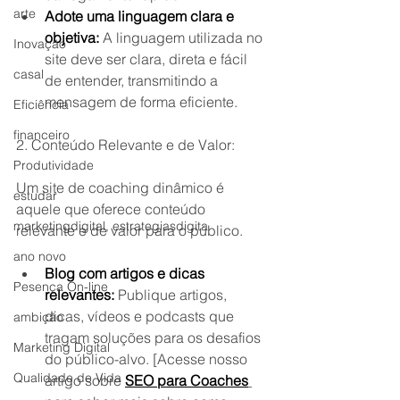
arte
Adote uma linguagem clara e 
objetiva:
 A linguagem utilizada no 
Inovação
site deve ser clara, direta e fácil 
casal
de entender, transmitindo a 
mensagem de forma eficiente.
Eficiência
financeiro
2. Conteúdo Relevante e de Valor:
Produtividade
Um site de coaching dinâmico é 
estudar
aquele que oferece conteúdo 
marketingdigital, estrategiasdigita
relevante e de valor para o público.
ano novo
Blog com artigos e dicas 
Pesença On-line
relevantes:
 Publique artigos, 
dicas, vídeos e podcasts que 
ambição
tragam soluções para os desafios 
Marketing Digital
do público-alvo. [Acesse nosso 
Qualidade de Vida
artigo sobre 
SEO para Coaches