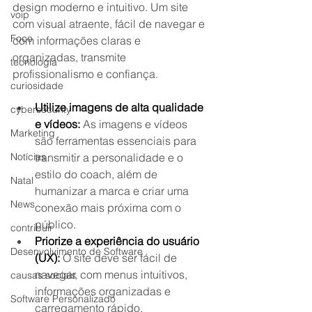
design moderno e intuitivo. Um site 
voip
com visual atraente, fácil de navegar e 
Foco
com informações claras e 
organizadas, transmite 
tecnologia
profissionalismo e confiança.
curiosidade
Utilize imagens de alta qualidade 
cybersecurity
e vídeos:
 As imagens e vídeos 
Marketing
são ferramentas essenciais para 
Notícias
transmitir a personalidade e o 
estilo do coach, além de 
Natal
humanizar a marca e criar uma 
News
conexão mais próxima com o 
público.
contribuir
Priorize a experiência do usuário 
Desenvolvimento de Software
(UX):
 O site deve ser fácil de 
navegar, com menus intuitivos, 
causas sociais
informações organizadas e 
Software Personalizado
carregamento rápido.