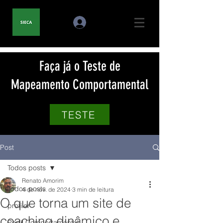
Faça já o Teste de
Mapeamento Comportamental
TESTE
Post
Todos posts
Renato Amorim
Todos posts
4 de nov. de 2024
3 min de leitura
O que torna um site de
profiler
coaching dinâmico e
Perfil Comportamental