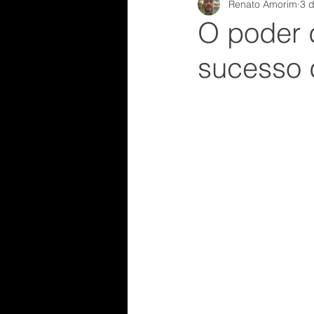
Renato Amorim
3 d
Formação
analistacompor
O poder d
sucesso 
desenvolvimento profissional
Telemarketing
Realizaçõe
pabx
Racional
voip