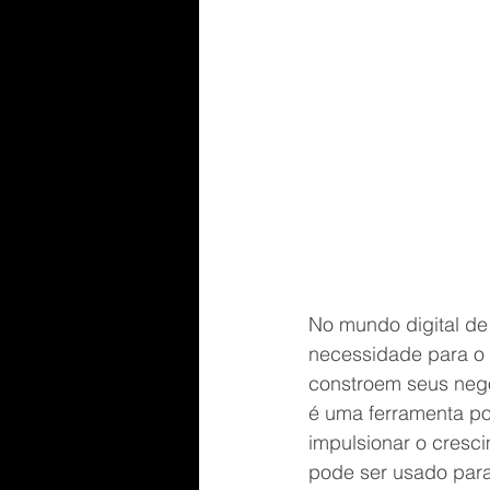
No mundo digital de
necessidade para o 
constroem seus negó
é uma ferramenta po
impulsionar o cresci
pode ser usado para