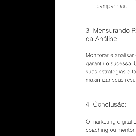
campanhas.
3. Mensurando R
da Análise
Monitorar e analisa
garantir o sucesso.
suas estratégias e f
maximizar seus resu
4. Conclusão:
O marketing digital
coaching ou mentoria