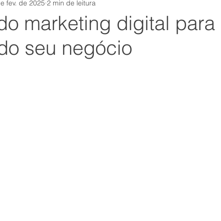
e fev. de 2025
2 min de leitura
tamental
Equipe
institutosensum
Comunicação
o marketing digital para
do seu negócio
covid
autoconsciência
rh
Carreira
Nova
s
suporte
Esforço
crm
Felicidade
mark
Foco