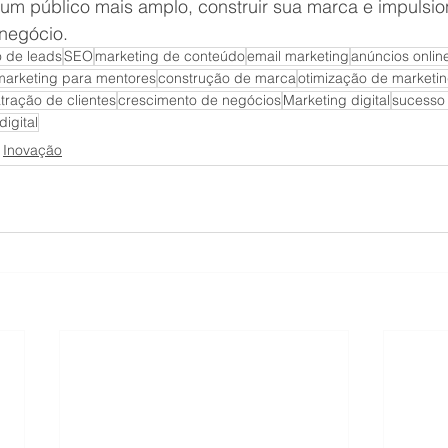
um público mais amplo, construir sua marca e impulsio
negócio.
 de leads
SEO
marketing de conteúdo
email marketing
anúncios onlin
marketing para mentores
construção de marca
otimização de marketi
tração de clientes
crescimento de negócios
Marketing digital
sucesso
igital
Inovação