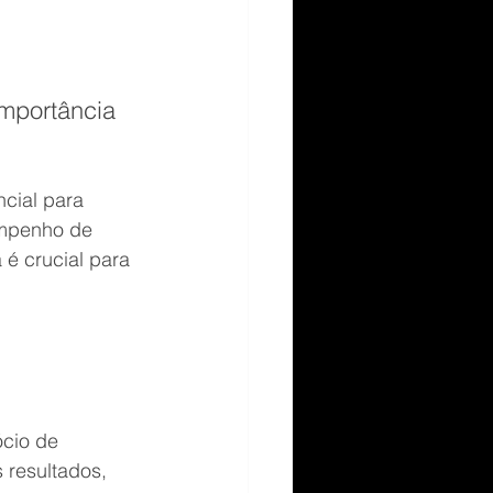
mportância 
cial para 
empenho de 
 é crucial para 
cio de 
 resultados, 