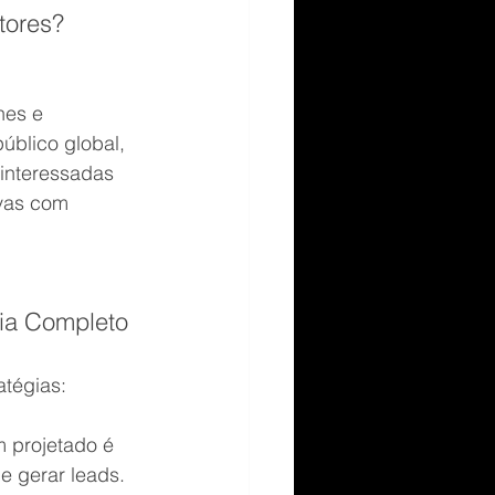
tores? 
hes e 
úblico global, 
 interessadas 
ivas com 
uia Completo
atégias:
 projetado é 
e gerar leads. 