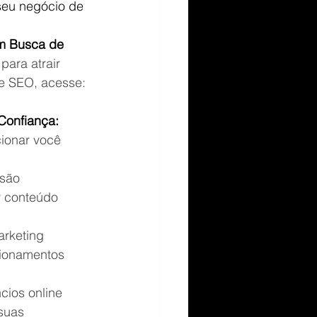
 seu negócio de 
em Busca de 
para atrair 
re SEO, acesse: 
Confiança:
cionar você 
 são 
r conteúdo 
arketing 
cionamentos 
cios online 
suas 