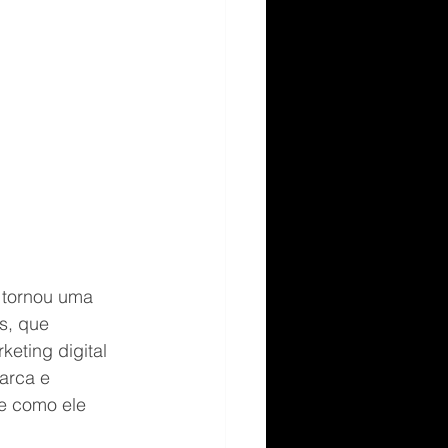
 tornou uma 
s, que 
eting digital 
arca e 
 e como ele 