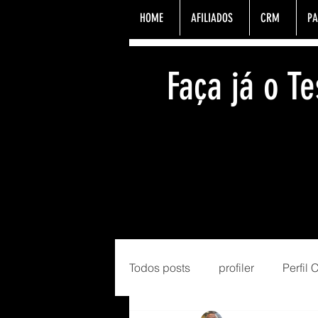
HOME
AFILIADOS
CRM
PA
Faça já o 
Todos posts
profiler
Perfil