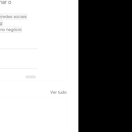
nar o 
e
redes sociais
ng
 no negócio
Ver tudo