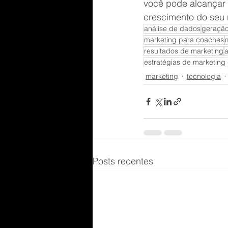
você pode alcançar 
crescimento do seu 
análise de dados
geração
marketing para coaches
resultados de marketing
a
estratégias de marketing d
marketing
tecnologia
Posts recentes