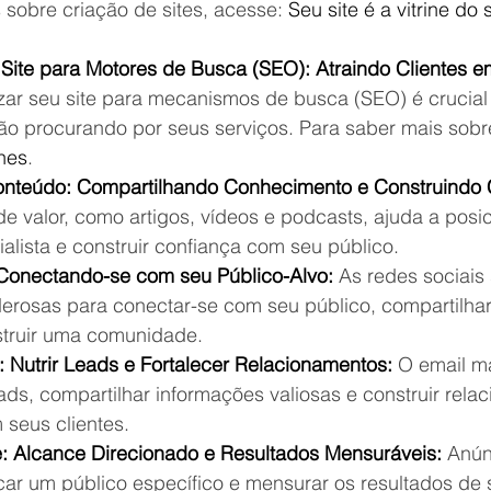
 sobre criação de sites, acesse: 
Seu site é a vitrine do
Site para Motores de Busca (SEO): Atraindo Clientes 
zar seu site para mecanismos de busca (SEO) é crucial 
tão procurando por seus serviços. Para saber mais sob
hes
.
onteúdo: Compartilhando Conhecimento e Construindo 
de valor, como artigos, vídeos e podcasts, ajuda a posi
lista e construir confiança com seu público.
 Conectando-se com seu Público-Alvo:
 As redes sociais
erosas para conectar-se com seu público, compartilha
struir uma comunidade.
: Nutrir Leads e Fortalecer Relacionamentos:
 O email m
eads, compartilhar informações valiosas e construir rela
seus clientes.
: Alcance Direcionado e Resultados Mensuráveis:
 Anún
ar um público específico e mensurar os resultados de 