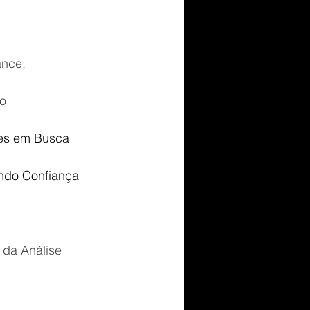
ance, 
o
tes em Busca 
ndo Confiança
 da Análise