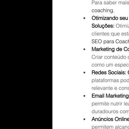
Para saber mais
coaching
.
Otimizando seu 
Soluções:
 Otimi
clientes que es
SEO para Coac
Marketing de C
Criar conteúdo 
como um especia
Redes Sociais:
plataformas pod
relevante e con
Email Marketing
permite nutrir l
duradouros com 
Anúncios Online
permitem alcanç