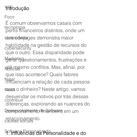
voip
Introdução
Foco
É comum observarmos casais com 
tecnologia
perfis financeiros distintos, onde um 
dos cônjuges demonstra maior 
curiosidade
habilidade na gestão de recursos do 
cybersecurity
que o outro. Essa disparidade pode 
Marketing
gerar questionamentos, frustrações e 
até mesmo conflitos. Mas, afinal, por 
Notícias
que isso acontece? Quais fatores 
Natal
influenciam a relação de cada pessoa 
com o dinheiro? Neste artigo, vamos 
News
desvendar os motivos por trás dessas 
contribuir
diferenças, explorando as nuances do 
Desenvolvimento de Software
comportamento financeiro em um 
relacionamento.
causas sociais
Software Personalizado
1. Influências da Personalidade e do 