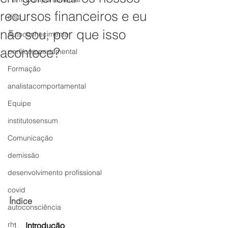
recursos financeiros e eu
disc
não sou, por que isso
Autoconhecimento
acontece?
perfilcomportamental
Formação
analistacomportamental
Equipe
institutosensum
Comunicação
demissão
desenvolvimento profissional
covid
Índice
autoconsciência
rh
Introdução