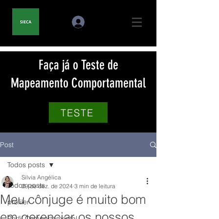
Faça já o Teste de
Mapeamento Comportamental
TESTE
Post
Todos posts
Silvia Angélica
Todos posts
29 de dez. de 2024
3 min de leitura
Meu cônjuge é muito bom
profiler
em gerenciar os nossos
Perfil Comportamental