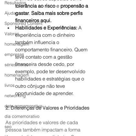
Resultados
tolerância ao risco
 e 
propensão a 
gastar
. 
Saiba mais sobre perfis 
Ajudar
financeiros aqui.
Sponsored Content
Habilidades e Experiências:
 A 
Valores
experiência com o dinheiro 
também influencia o 
homenagem
comportamento financeiro. Quem 
empresas
teve contato com a gestão 
financeira desde cedo, por 
séries/filmes
exemplo, pode ter desenvolvido 
homenagem
habilidades e estratégias que o 
livros
outro cônjuge não teve 
oportunidade de aprender.
networking
data comemorativa
2. Diferenças de Valores e Prioridades
dia comemorativo
As prioridades e valores de cada 
seo
pessoa também impactam a forma 