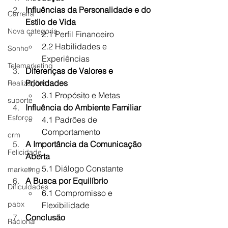
Influências da Personalidade e do 
Carreira
Estilo de Vida
Nova categoria
2.1 Perfil Financeiro
2.2 Habilidades e 
Sonho
Experiências
Telemarketing
Diferenças de Valores e 
Prioridades
Realizações
3.1 Propósito e Metas
suporte
Influência do Ambiente Familiar
Esforço
4.1 Padrões de 
Comportamento
crm
A Importância da Comunicação 
Felicidade
Aberta
5.1 Diálogo Constante
marketing
A Busca por Equilíbrio
Dificuldades
6.1 Compromisso e 
pabx
Flexibilidade
Conclusão
Racional