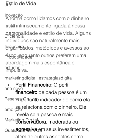
Estilo de Vida
arte
Inovação
A forma como lidamos com o dinheiro 
está intrinsecamente ligada à nossa 
casal
personalidade e estilo de vida. Alguns 
Eficiência
indivíduos são naturalmente mais 
financeiro
organizados, metódicos e avessos ao 
risco, enquanto outros preferem uma 
Produtividade
abordagem mais espontânea e 
estudar
impulsiva.
marketingdigital, estrategiasdigita
Perfil Financeiro:
 O 
perfil 
ano novo
financeiro
 de cada pessoa é um 
Pesença On-line
importante indicador de como ela 
se relaciona com o dinheiro. Ele 
ambição
revela se a pessoa é mais 
Marketing Digital
conservadora
, 
moderada
 ou 
agressiva
 em seus investimentos, 
Qualidade de Vida
além de outros aspectos como 