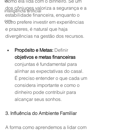
como ela lida com o dinheiro. Se um 
IA
dos cônjuges valoriza a segurança e a 
inteligência artificial
estabilidade financeira, enquanto o 
crm
outro prefere investir em experiências 
e prazeres, é natural que haja 
divergências na gestão dos recursos.
Propósito e Metas:
 Definir 
objetivos e metas financeiras
conjuntas é fundamental para 
alinhar as expectativas do casal. 
É preciso entender o que cada um 
considera importante e como o 
dinheiro pode contribuir para 
alcançar seus sonhos. 
3. Influência do Ambiente Familiar
A forma como aprendemos a lidar com 