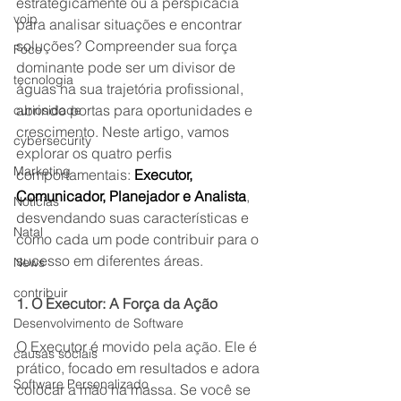
estrategicamente ou a perspicácia 
voip
para analisar situações e encontrar 
soluções? Compreender sua força 
Foco
dominante pode ser um divisor de 
tecnologia
águas na sua trajetória profissional, 
abrindo portas para oportunidades e 
curiosidade
crescimento. Neste artigo, vamos 
cybersecurity
explorar os quatro perfis 
Marketing
comportamentais:
Executor, 
Comunicador, Planejador e Analista
, 
Notícias
desvendando suas características e 
Natal
como cada um pode contribuir para o 
sucesso em diferentes áreas.
News
contribuir
1. O Executor: A Força da Ação
Desenvolvimento de Software
O Executor é movido pela ação. Ele é 
causas sociais
prático, focado em resultados e adora 
Software Personalizado
colocar a mão na massa. Se você se 