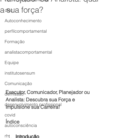
a sua força?
disc
Autoconhecimento
perfilcomportamental
Formação
analistacomportamental
Equipe
institutosensum
Comunicação
Executor, Comunicador, Planejador ou 
demissão
Analista: Descubra sua Força e 
desenvolvimento profissional
Impulsione sua Carreira!
covid
Índice
autoconsciência
rh
Introdução