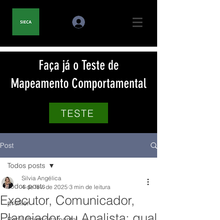
Faça já o Teste de
Mapeamento Comportamental
TESTE
Post
Todos posts
Silvia Angélica
Todos posts
4 de fev. de 2025
3 min de leitura
Executor, Comunicador,
profiler
Planejador ou Analista: qual
Perfil Comportamental