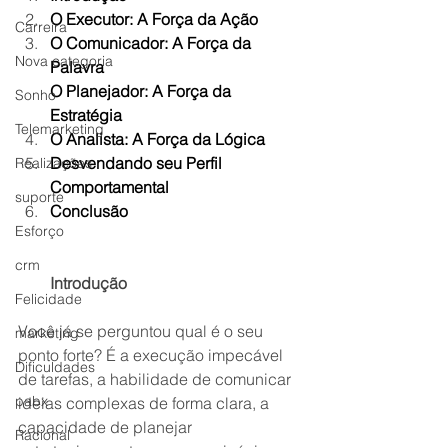
O Executor: A Força da Ação
Carreira
O Comunicador: A Força da 
Nova categoria
Palavra
O Planejador: A Força da 
Sonho
Estratégia
Telemarketing
O Analista: A Força da Lógica
Desvendando seu Perfil 
Realizações
Comportamental
suporte
Conclusão
Esforço
crm
Introdução
Felicidade
Você já se perguntou qual é o seu 
marketing
ponto forte? É a execução impecável 
Dificuldades
de tarefas, a habilidade de comunicar 
pabx
ideias complexas de forma clara, a 
capacidade de planejar 
Racional