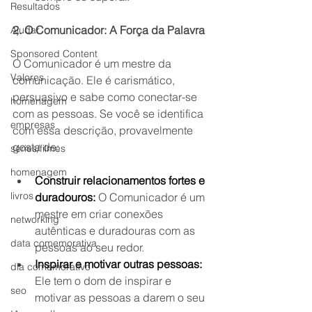
Resultados
2. O Comunicador: A Força da Palavra
Ajudar
Sponsored Content
O Comunicador é um mestre da 
Valores
comunicação. Ele é carismático, 
persuasivo e sabe como conectar-se 
homenagem
com as pessoas. Se você se identifica 
empresas
com essa descrição, provavelmente 
gosta de:
séries/filmes
homenagem
Construir relacionamentos fortes e 
livros
duradouros:
 O Comunicador é um 
mestre em criar conexões 
networking
autênticas e duradouras com as 
data comemorativa
pessoas ao seu redor.
Inspirar e motivar outras pessoas:
dia comemorativo
Ele tem o dom de inspirar e 
seo
motivar as pessoas a darem o seu 