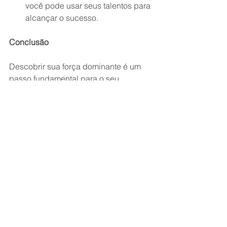
você pode usar seus talentos para 
alcançar o sucesso.
Conclusão
Descobrir sua força dominante é um 
passo fundamental para o seu 
crescimento profissional. Se você é um 
Executor, aproveite sua energia e foco 
para realizar tarefas e alcançar 
resultados. Se você é um 
Comunicador, use sua habilidade para 
conectar-se com as pessoas e inspirá-
las. Se você é um Planejador, utilize 
sua visão estratégica para traçar 
planos e alcançar seus objetivos. E se 
você é um Analista, use sua lógica e 
capacidade de análise para resolver 
problemas complexos e encontrar 