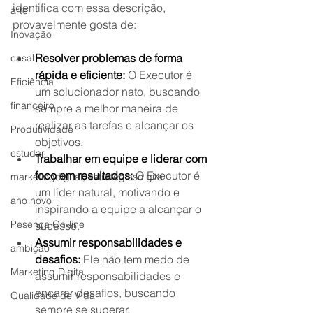
identifica com essa descrição, 
arte
provavelmente gosta de:
Inovação
Resolver problemas de forma 
casal
rápida e eficiente:
 O Executor é 
Eficiência
um solucionador nato, buscando 
financeiro
sempre a melhor maneira de 
realizar as tarefas e alcançar os 
Produtividade
objetivos.
estudar
Trabalhar em equipe e liderar com 
foco em resultados:
 O Executor é 
marketingdigital, estrategiasdigita
um líder natural, motivando e 
ano novo
inspirando a equipe a alcançar o 
Pesença On-line
sucesso.
Assumir responsabilidades e 
ambição
desafios:
 Ele não tem medo de 
Marketing Digital
assumir responsabilidades e 
encarar desafios, buscando 
Qualidade de Vida
sempre se superar.