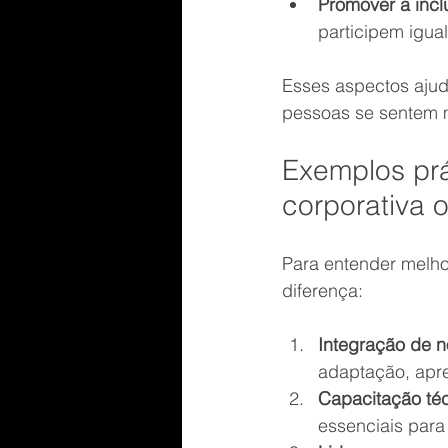
Promover a incl
participem igua
Esses aspectos ajud
pessoas se sentem m
Exemplos prá
corporativa o
Para entender melho
diferença:
Integração de 
adaptação, apre
Capacitação té
essenciais par