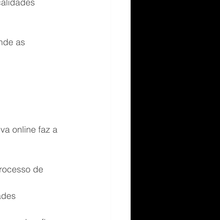
calidades 
nde as 
a online faz a 
processo de 
ades 