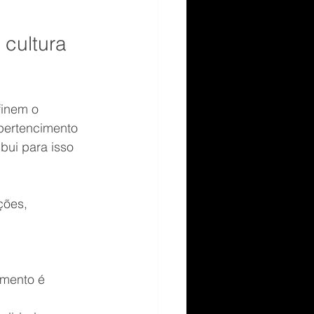
cultura 
finem o 
pertencimento 
bui para isso 
ões, 
imento é 