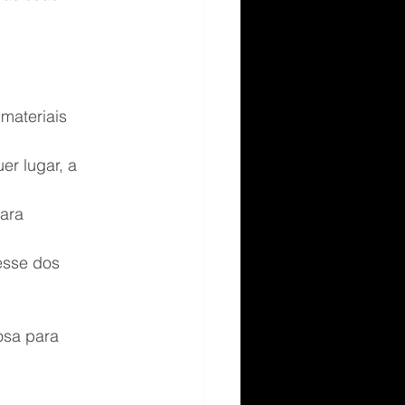
materiais 
r lugar, a 
ara 
esse dos 
osa para 