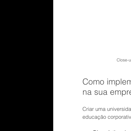
Close-u
Como impleme
na sua empr
Criar uma universida
educação corporativ