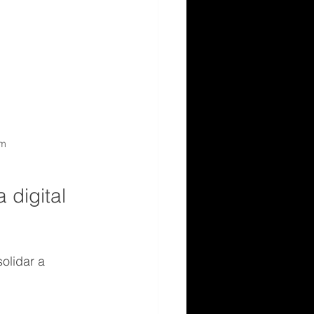
rm
digital 
olidar a 