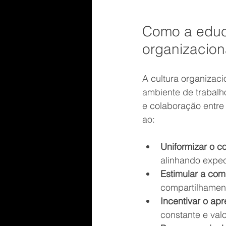
Como a educa
organizacion
A cultura organizaci
ambiente de trabalh
e colaboração entre 
ao:
Uniformizar o 
alinhando expect
Estimular a co
compartilhament
Incentivar o ap
constante e val