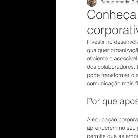
Renato Amorim
7 d
Formação
analistacompor
Conheça 
corporat
desenvolvimento profissional
Investir no desenvol
qualquer organizaçã
Telemarketing
Realizaçõe
eficiente e acessível
dos colaboradores. 
pode transformar o 
pabx
Racional
voip
comunicação mais fl
Por que apos
A educação corporati
aprenderem no seu p
permite que as empr