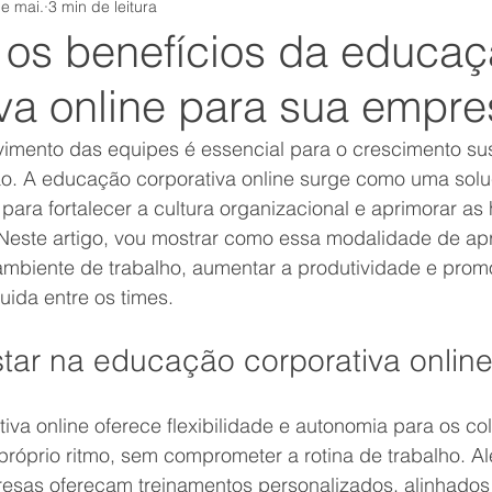
e mai.
3 min de leitura
tamental
Equipe
institutosensum
Comunicação
os benefícios da educa
iva online para sua empre
covid
autoconsciência
rh
Carreira
Nova
vimento das equipes é essencial para o crescimento sus
o. A educação corporativa online surge como uma soluç
s
suporte
Esforço
crm
Felicidade
mark
 para fortalecer a cultura organizacional e aprimorar as
Neste artigo, vou mostrar como essa modalidade de ap
ambiente de trabalho, aumentar a produtividade e pro
Foco
uida entre os times.
tar na educação corporativa onlin
va online oferece flexibilidade e autonomia para os co
róprio ritmo, sem comprometer a rotina de trabalho. Al
esas ofereçam treinamentos personalizados, alinhados