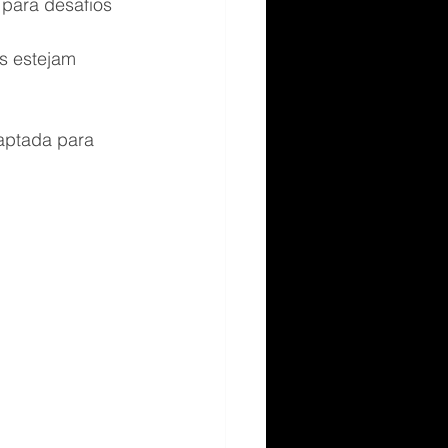
 para desafios 
s estejam 
aptada para 