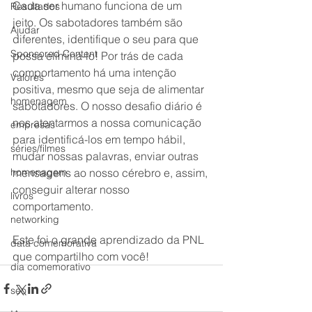
Cada ser humano funciona de um 
Resultados
jeito. Os sabotadores também são 
Ajudar
diferentes, identifique o seu para que 
Sponsored Content
possa eliminá-lo! Por trás de cada 
comportamento há uma intenção 
Valores
positiva, mesmo que seja de alimentar 
homenagem
sabotadores. O nosso desafio diário é 
nos atentarmos a nossa comunicação 
empresas
para identificá-los em tempo hábil, 
séries/filmes
mudar nossas palavras, enviar outras 
homenagem
mensagens ao nosso cérebro e, assim, 
conseguir alterar nosso 
livros
comportamento.
networking
Este foi o grande aprendizado da PNL 
data comemorativa
que compartilho com você! 
dia comemorativo
seo