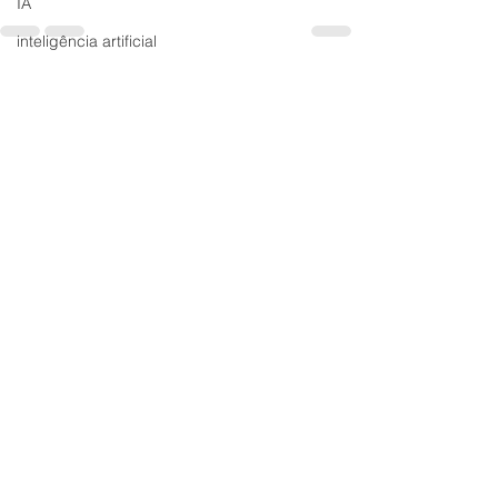
IA
inteligência artificial
crm
Ver tudo
Posts recentes