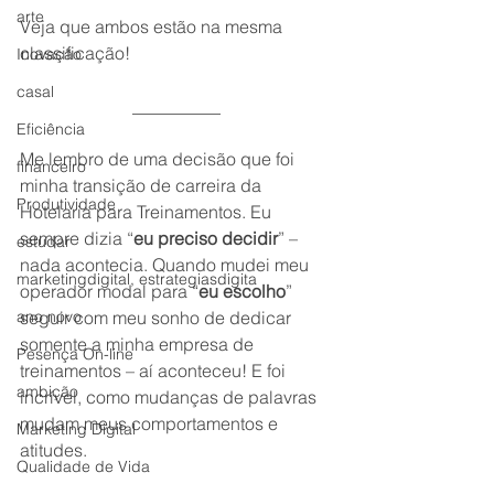
arte
Veja que ambos estão na mesma 
classificação!
Inovação
casal
__________
Eficiência
Me lembro de uma decisão que foi 
financeiro
minha transição de carreira da 
Produtividade
Hotelaria para Treinamentos. Eu 
sempre dizia “
eu preciso decidir
” – 
estudar
nada acontecia. Quando mudei meu 
marketingdigital, estrategiasdigita
operador modal para “
eu escolho
” 
ano novo
seguir com meu sonho de dedicar 
somente a minha empresa de 
Pesença On-line
treinamentos – aí aconteceu! E foi 
ambição
incrível, como mudanças de palavras 
mudam meus comportamentos e 
Marketing Digital
atitudes.
Qualidade de Vida