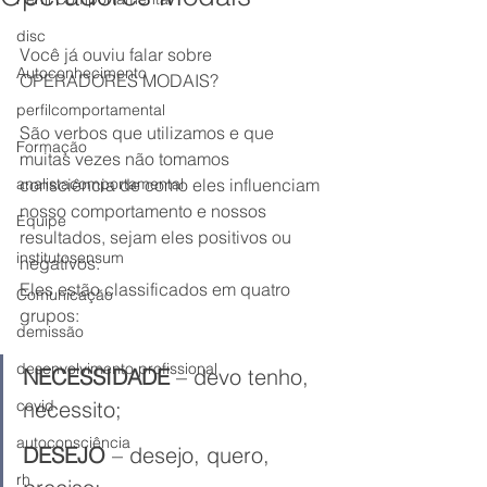
disc
Você já ouviu falar sobre 
Autoconhecimento
OPERADORES MODAIS? 
perfilcomportamental
São verbos que utilizamos e que 
Formação
muitas vezes não tomamos 
analistacomportamental
consciência de como eles influenciam 
nosso comportamento e nossos 
Equipe
resultados, sejam eles positivos ou 
institutosensum
negativos.
Eles estão classificados em quatro 
Comunicação
grupos: 
demissão
desenvolvimento profissional
NECESSIDADE
 – devo tenho, 
covid
necessito;
autoconsciência
DESEJO
 – desejo, quero, 
rh