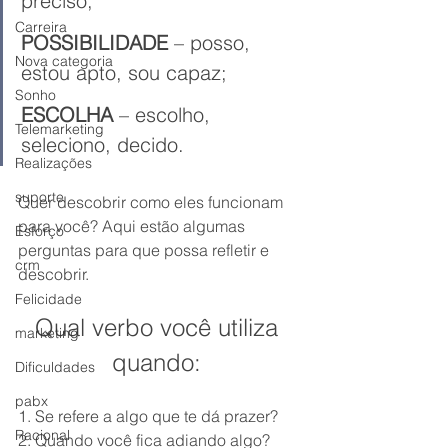
preciso;
Carreira
POSSIBILIDADE
 – posso, 
Nova categoria
estou apto, sou capaz;
Sonho
ESCOLHA
 – escolho, 
Telemarketing
seleciono, decido.
Realizações
suporte
Quer descobrir como eles funcionam 
para você? Aqui estão algumas 
Esforço
perguntas para que possa refletir e 
crm
descobrir.
Felicidade
Qual verbo você utiliza 
marketing
quando: 
Dificuldades
pabx
1. Se refere a algo que te dá prazer? 
Racional
2. Quando você fica adiando algo? 