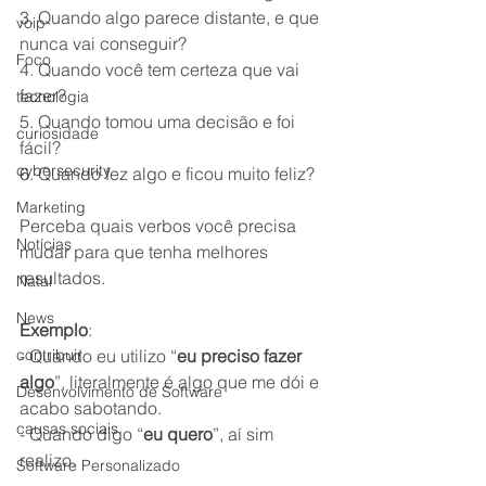
3. Quando algo parece distante, e que 
voip
nunca vai conseguir? 
Foco
4. Quando você tem certeza que vai 
fazer? 
tecnologia
5. Quando tomou uma decisão e foi 
curiosidade
fácil? 
cybersecurity
6. Quando fez algo e ficou muito feliz? 
Marketing
Perceba quais verbos você precisa 
Notícias
mudar para que tenha melhores 
resultados.
Natal
News
Exemplo
:
contribuir
- Quando eu utilizo “
eu preciso fazer 
algo
”, literalmente é algo que me dói e 
Desenvolvimento de Software
acabo sabotando.
causas sociais
- Quando digo “
eu quero
”, aí sim 
realizo. 
Software Personalizado