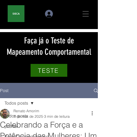
Faça já o Teste de
Mapeamento Comportamental
TESTE
Post
Todos posts
Renato Amorim
Todos posts
7 de mar. de 2025
3 min de leitura
Celebrando a Força e a
profiler
Potência das Mulheres: Um
Perfil Comportamental