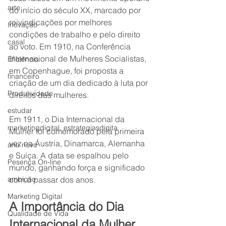
arte
do início do século XX, marcado por 
reivindicações por melhores 
Inovação
condições de trabalho e pelo direito 
casal
ao voto. Em 1910, na Conferência 
Internacional de Mulheres Socialistas, 
Eficiência
em Copenhague, foi proposta a 
financeiro
criação de um dia dedicado à luta por 
Produtividade
direitos das mulheres.
estudar
Em 1911, o Dia Internacional da 
marketingdigital, estrategiasdigita
Mulher foi comemorado pela primeira 
vez na Áustria, Dinamarca, Alemanha 
ano novo
e Suíça. A data se espalhou pelo 
Pesença On-line
mundo, ganhando força e significado 
ambição
com o passar dos anos.
Marketing Digital
A Importância do Dia 
Qualidade de Vida
Internacional da Mulher 