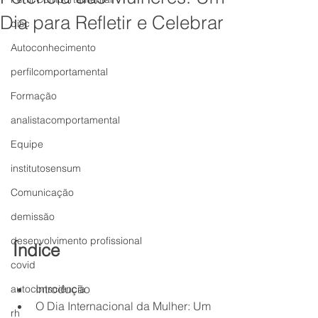
Dia para Refletir e Celebrar
disc
Autoconhecimento
perfilcomportamental
Formação
analistacomportamental
Equipe
institutosensum
Comunicação
demissão
desenvolvimento profissional
Índice
covid
Introdução
autoconsciência
O Dia Internacional da Mulher: Um 
rh