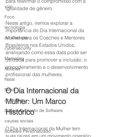
para reafirmar o compromisso com a 
voip
igualdade de gênero.
Foco
Neste artigo, iremos explorar a 
tecnologia
importância do Dia Internacional da 
Mulher para os Coaches e Mentores 
curiosidade
Brasileiros nos Estados Unidos, 
cybersecurity
analisando como essa data pode ser 
Marketing
utilizada para promover a inclusão, o 
empoderamento e o desenvolvimento 
Notícias
profissional das mulheres.
Natal
O Dia Internacional da 
News
Mulher: Um Marco 
contribuir
Desenvolvimento de Software
Histórico
causas sociais
O Dia Internacional da Mulher tem 
Software Personalizado
suas raízes em um movimento operário 