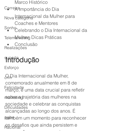
Marco Histórico
Carreira
A Importância do Dia 
Internacional da Mulher para 
Nova categoria
Coaches e Mentores
Sonho
Celebrando o Dia Internacional da 
Mulher: Dicas Práticas
Telemarketing
Conclusão
Realizações
suporte
Introdução
Esforço
O Dia Internacional da Mulher, 
crm
comemorado anualmente em 8 de 
Felicidade
março, é uma data crucial para refletir 
sobre a trajetória das mulheres na 
marketing
sociedade e celebrar as conquistas 
Dificuldades
alcançadas ao longo dos anos. É 
pabx
também um momento para reconhecer 
os desafios que ainda persistem e 
Racional