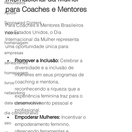
Resultados
para Coaches e Mentores
Ajudar
Sponsored Content
Para Coaches e Mentores Brasileiros 
nos Estados Unidos, o Dia 
Valores
Internacional da Mulher representa 
homenagem
uma oportunidade única para:
empresas
Promover a Inclusão:
 Celebrar a 
séries/filmes
diversidade e a inclusão de 
homenagem
mulheres em seus programas de 
coaching e mentoria, 
livros
reconhecendo a riqueza que a 
networking
experiência feminina traz para o 
desenvolvimento pessoal e 
data comemorativa
profissional.
dia comemorativo
Empoderar Mulheres:
 Incentivar o 
seo
empoderamento feminino, 
oferecendo ferramentas e 