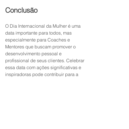
Conclusão
O Dia Internacional da Mulher é uma 
data importante para todos, mas 
especialmente para Coaches e 
Mentores que buscam promover o 
desenvolvimento pessoal e 
profissional de seus clientes. Celebrar 
essa data com ações significativas e 
inspiradoras pode contribuir para a 
construção de um futuro mais 
igualitário e próspero para todas as 
mulheres.
Lembre-se:
 O Dia Internacional da 
Mulher é uma oportunidade para 
celebrar a força, a resiliência e a 