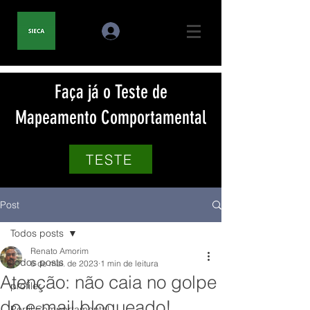
Faça já o Teste de
Mapeamento Comportamental
TESTE
Post
Todos posts
Renato Amorim
Todos posts
6 de mai. de 2023
1 min de leitura
Atenção: não caia no golpe
profiler
do e-mail bloqueado!
Perfil Comportamental