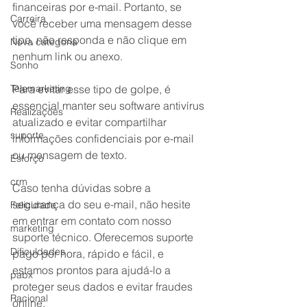
financeiras por e-mail. Portanto, se 
Carreira
você receber uma mensagem desse 
tipo, não responda e não clique em 
Nova categoria
nenhum link ou anexo.
Sonho
Telemarketing
Para evitar esse tipo de golpe, é 
essencial manter seu software antivírus 
Realizações
atualizado e evitar compartilhar 
suporte
informações confidenciais por e-mail 
ou mensagem de texto.
Esforço
crm
Caso tenha dúvidas sobre a 
segurança do seu e-mail, não hesite 
Felicidade
em entrar em contato com nosso 
marketing
suporte técnico. Oferecemos suporte 
Dificuldades
pago por hora, rápido e fácil, e 
estamos prontos para ajudá-lo a 
pabx
proteger seus dados e evitar fraudes 
Racional
online.