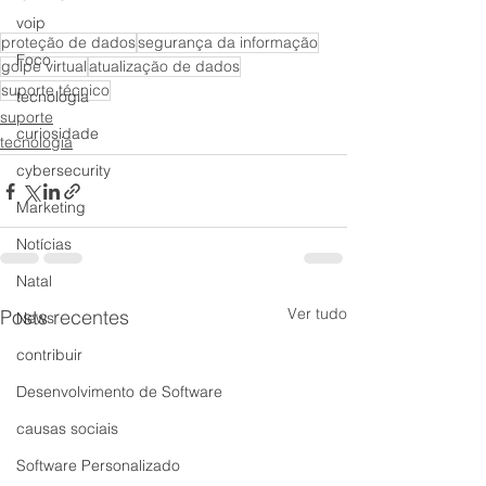
voip
proteção de dados
segurança da informação
Foco
golpe virtual
atualização de dados
suporte técnico
tecnologia
suporte
curiosidade
tecnologia
cybersecurity
Marketing
Notícias
Natal
Ver tudo
Posts recentes
News
contribuir
Desenvolvimento de Software
causas sociais
Software Personalizado