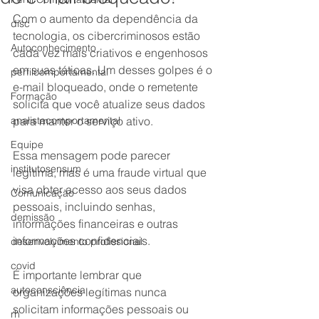
Com o aumento da dependência da 
disc
tecnologia, os cibercriminosos estão 
Autoconhecimento
cada vez mais criativos e engenhosos 
em suas táticas. Um desses golpes é o 
perfilcomportamental
e-mail bloqueado, onde o remetente 
Formação
solicita que você atualize seus dados 
analistacomportamental
para manter o serviço ativo.
Equipe
Essa mensagem pode parecer 
institutosensum
legítima, mas é uma fraude virtual que 
visa obter acesso aos seus dados 
Comunicação
pessoais, incluindo senhas, 
demissão
informações financeiras e outras 
informações confidenciais.
desenvolvimento profissional
covid
É importante lembrar que 
autoconsciência
organizações legítimas nunca 
solicitam informações pessoais ou 
rh