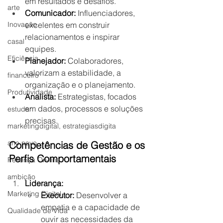
em resultados e desafios.
arte
Comunicador:
 Influenciadores, 
excelentes em construir 
Inovação
relacionamentos e inspirar 
casal
equipes.
Eficiência
Planejador:
 Colaboradores, 
valorizam a estabilidade, a 
financeiro
organização e o planejamento.
Produtividade
Analista:
 Estrategistas, focados 
em dados, processos e soluções 
estudar
precisas.
marketingdigital, estrategiasdigita
ano novo
Competências de Gestão e os 
Perfis Comportamentais
Pesença On-line
ambição
Liderança:
Marketing Digital
Executor:
 Desenvolver a 
empatia e a capacidade de 
Qualidade de Vida
ouvir as necessidades da 