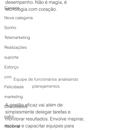
desempenho. Não é magia, é 
Carreira
tecnologia com coração.
Nova categoria
Sonho
Telemarketing
Realizações
suporte
Esforço
crm
Equipe de funcionários analisando 
planejamentos.
Felicidade
marketing
A gestão eficaz vai além de 
Dificuldades
simplesmente delegar tarefas e 
pabx
monitorar resultados. Envolve inspirar, 
motivar e capacitar equipes para 
Racional