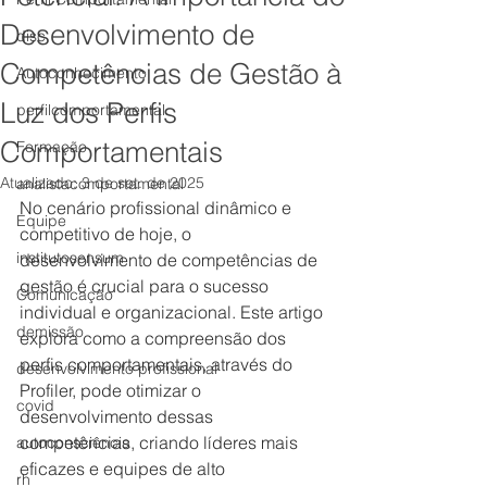
Desenvolvimento de
disc
Competências de Gestão à
Autoconhecimento
Luz dos Perfis
perfilcomportamental
Comportamentais
Formação
Atualizado:
3 de set. de 2025
analistacomportamental
No cenário profissional dinâmico e 
Equipe
competitivo de hoje, o 
institutosensum
desenvolvimento de competências de 
gestão é crucial para o sucesso 
Comunicação
individual e organizacional. Este artigo 
demissão
explora como a compreensão dos 
perfis comportamentais, através do 
desenvolvimento profissional
Profiler, pode otimizar o 
covid
desenvolvimento dessas 
competências, criando líderes mais 
autoconsciência
eficazes e equipes de alto 
rh