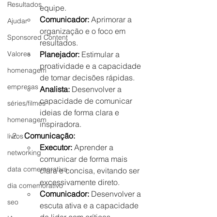
Resultados
equipe.
Comunicador:
 Aprimorar a 
Ajudar
organização e o foco em 
Sponsored Content
resultados.
Planejador:
 Estimular a 
Valores
proatividade e a capacidade 
homenagem
de tomar decisões rápidas.
empresas
Analista:
 Desenvolver a 
capacidade de comunicar 
séries/filmes
ideias de forma clara e 
homenagem
inspiradora.
Comunicação:
livros
Executor:
 Aprender a 
networking
comunicar de forma mais 
data comemorativa
clara e concisa, evitando ser 
excessivamente direto.
dia comemorativo
Comunicador:
 Desenvolver a 
seo
escuta ativa e a capacidade 
de lidar com críticas 