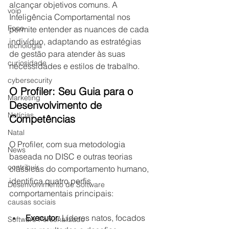
alcançar objetivos comuns. A 
voip
Inteligência Comportamental nos 
Foco
permite entender as nuances de cada 
indivíduo, adaptando as estratégias 
tecnologia
de gestão para atender às suas 
curiosidade
necessidades e estilos de trabalho.
cybersecurity
O Profiler: Seu Guia para o 
Marketing
Desenvolvimento de 
Notícias
Competências
Natal
O Profiler, com sua metodologia 
News
baseada no DISC e outras teorias 
contribuir
clássicas do comportamento humano, 
identifica quatro perfis 
Desenvolvimento de Software
comportamentais principais:
causas sociais
Executor:
 Líderes natos, focados 
Software Personalizado