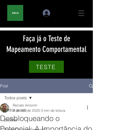
Faça já o Teste de
Mapeamento Comportamental
TESTE
Post
Todos posts
Renato Amorim
Todos posts
2 de set. de 2025
3 min de leitura
Desbloqueando o
profiler
Potencial: A Importância do
Perfil Comportamental