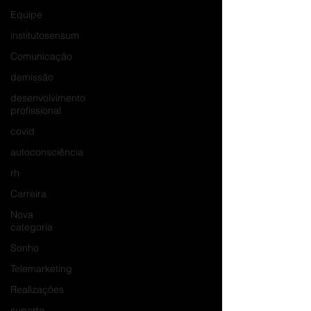
Equipe
institutosensum
Comunicação
demissão
desenvolvimento
profissional
covid
autoconsciência
rh
Carreira
Nova
categoria
Sonho
Telemarketing
Realizações
suporte