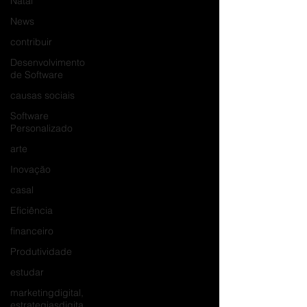
Natal
News
contribuir
Desenvolvimento
de Software
causas sociais
Software
Personalizado
arte
Inovação
casal
Eficiência
financeiro
Produtividade
estudar
marketingdigital,
estrategiasdigita