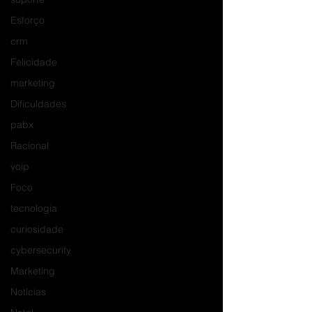
Esforço
crm
Felicidade
marketing
Dificuldades
pabx
Racional
voip
Foco
tecnologia
curiosidade
cybersecurity
Marketing
Notícias