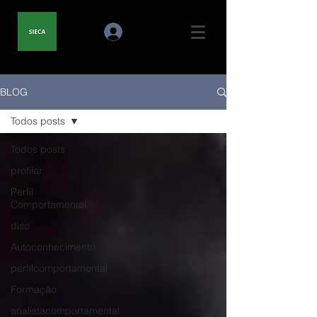
BLOG
Todos posts
Todos posts
profiler
Perfil
Comportamental
disc
Autoconhecimento
perfilcomportamental
Formação
analistacomportamental