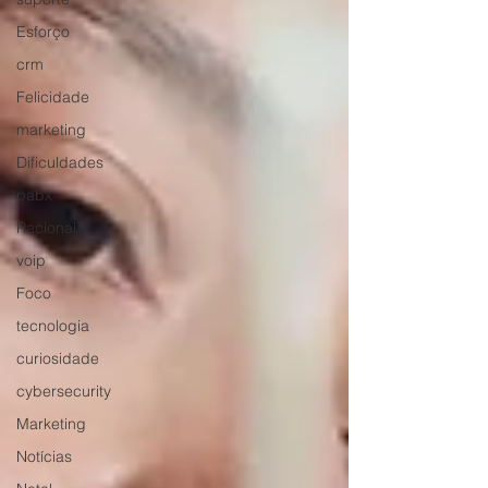
Esforço
crm
Felicidade
marketing
Dificuldades
pabx
Racional
voip
Foco
tecnologia
curiosidade
cybersecurity
Marketing
Notícias