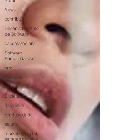
Natal
News
contribuir
Desenvolvimento
de Software
causas sociais
Software
Personalizado
arte
Inovação
casal
Eficiência
financeiro
Produtividade
estudar
marketingdigital,
estrategiasdigita