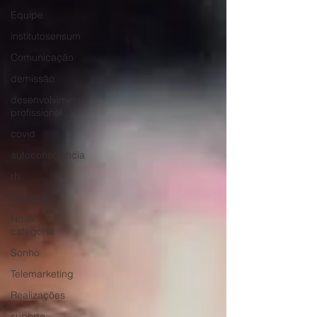
Equipe
institutosensum
Comunicação
demissão
desenvolvimento
profissional
covid
autoconsciência
rh
Carreira
Nova
categoria
Sonho
Telemarketing
Realizações
suporte